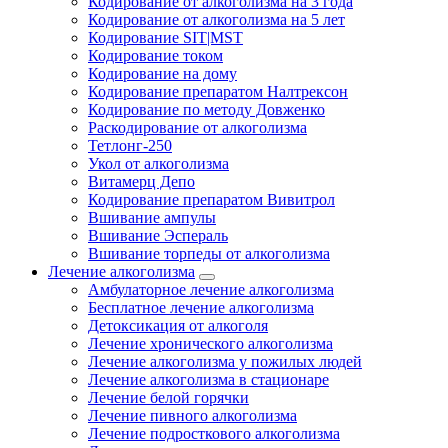
Кодирование от алкоголизма на 3 года
Кодирование от алкоголизма на 5 лет
Кодирование SIT|MST
Кодирование током
Кодирование на дому
Кодирование препаратом Налтрексон
Кодирование по методу Довженко
Раскодирование от алкоголизма
Тетлонг-250
Укол от алкоголизма
Витамерц Депо
Кодирование препаратом Вивитрол
Вшивание ампулы
Вшивание Эспераль
Вшивание торпеды от алкоголизма
Лечение алкоголизма
Амбулаторное лечение алкоголизма
Бесплатное лечение алкоголизма
Детоксикация от алкоголя
Лечение хронического алкоголизма
Лечение алкоголизма у пожилых людей
Лечение алкоголизма в стационаре
Лечение белой горячки
Лечение пивного алкоголизма
Лечение подросткового алкоголизма