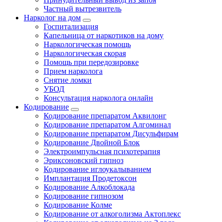
Частный вытрезвитель
Нарколог на дом
Госпитализация
Капельница от наркотиков на дому
Наркологическая помощь
Наркологическая скорая
Помощь при передозировке
Прием нарколога
Снятие ломки
УБОД
Консультация нарколога онлайн
Кодирование
Кодирование препаратом Аквилонг
Кодирование препаратом Алгоминал
Кодирование препаратом Дисульфирам
Кодирование Двойной Блок
Электроимпульсная психотерапия
Эриксоновский гипноз
Кодирование иглоукалыванием
Имплантация Продетоксон
Кодирование Алкоблокада
Кодирование гипнозом
Кодирование Колме
Кодирование от алкоголизма Актоплекс