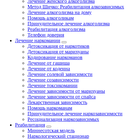
Лечение женского алкоголизма
Метод Шичко: Реабилитация алкозависимых
Лечение алкоголизма на дому
Помощь алкоголикам
Принудительное лечение алкоголизма
Реабилитация алкоголизма
Телефон доверия
Лечение наркомании
Детоксикация от наркотиков
Детоксикация от марихуаны
Кодирование наркоманов
Лечение от гашиша
Лечение от кодеина
Лечение солевой зависимости
Лечение созависимости
Лечение токсикомании
Лечение зависимости от марихуаны
Лечение зависимости от спайса
Лекарственная зависимость
Помощь наркоманам
Принудительное лечение наркозависимости
Ресоциализация наркозависимых
Реабилитация
Миннесотская модель
Наркологический стационар