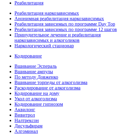
Реабилитация
Реабилитация наркозависимых
Анонимная реабилитация наркозависимых
Реабилитация зависимых по программе Day Top
Реабилитация зависимых по программе 12 шагов
Принудительное лечение и реабилитация
наркозависимых и алкоголиков
Наркологический стационар
Кодирование
Вшивание Эспераль
Вшивание ампулы
По методу Довженко
Вшивание торпеды от алкоголизма
Раскодирование от алкоголизма
Кодирование на дому
Укол от алкоголизма
Кодирование гипнозом
Аквилонг
Вивитрол
Налтрексон
Дисульфирам
Алгоминал