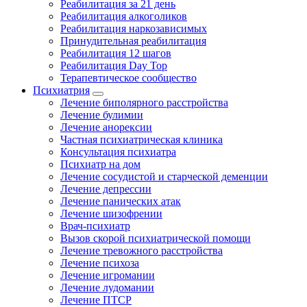
Реабилитация за 21 день
Реабилитация алкоголиков
Реабилитация наркозависимых
Принудительная реабилитация
Реабилитация 12 шагов
Реабилитация Day Top
Терапевтическое сообщество
Психиатрия
Лечение биполярного расстройства
Лечение булимии
Лечение анорексии
Частная психиатрическая клиника
Консультация психиатра
Психиатр на дом
Лечение сосудистой и старческой деменции
Лечение депрессии
Лечение панических атак
Лечение шизофрении
Врач-психиатр
Вызов скорой психиатрической помощи
Лечение тревожного расстройства
Лечение психоза
Лечение игромании
Лечение лудомании
Лечение ПТСР