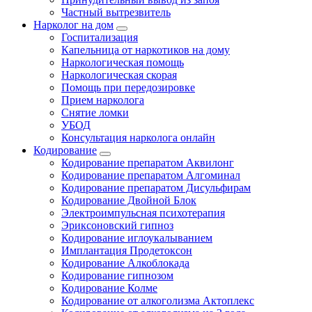
Частный вытрезвитель
Нарколог на дом
Госпитализация
Капельница от наркотиков на дому
Наркологическая помощь
Наркологическая скорая
Помощь при передозировке
Прием нарколога
Снятие ломки
УБОД
Консультация нарколога онлайн
Кодирование
Кодирование препаратом Аквилонг
Кодирование препаратом Алгоминал
Кодирование препаратом Дисульфирам
Кодирование Двойной Блок
Электроимпульсная психотерапия
Эриксоновский гипноз
Кодирование иглоукалыванием
Имплантация Продетоксон
Кодирование Алкоблокада
Кодирование гипнозом
Кодирование Колме
Кодирование от алкоголизма Актоплекс