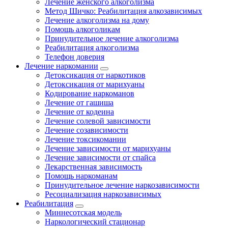
Лечение женского алкоголизма
Метод Шичко: Реабилитация алкозависимых
Лечение алкоголизма на дому
Помощь алкоголикам
Принудительное лечение алкоголизма
Реабилитация алкоголизма
Телефон доверия
Лечение наркомании
Детоксикация от наркотиков
Детоксикация от марихуаны
Кодирование наркоманов
Лечение от гашиша
Лечение от кодеина
Лечение солевой зависимости
Лечение созависимости
Лечение токсикомании
Лечение зависимости от марихуаны
Лечение зависимости от спайса
Лекарственная зависимость
Помощь наркоманам
Принудительное лечение наркозависимости
Ресоциализация наркозависимых
Реабилитация
Миннесотская модель
Наркологический стационар