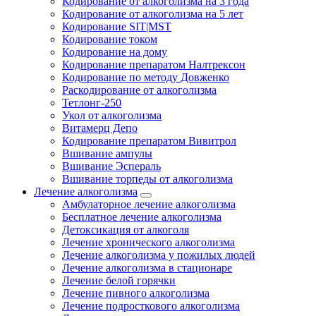
Кодирование от алкоголизма на 3 года
Кодирование от алкоголизма на 5 лет
Кодирование SIT|MST
Кодирование током
Кодирование на дому
Кодирование препаратом Налтрексон
Кодирование по методу Довженко
Раскодирование от алкоголизма
Тетлонг-250
Укол от алкоголизма
Витамерц Депо
Кодирование препаратом Вивитрол
Вшивание ампулы
Вшивание Эспераль
Вшивание торпеды от алкоголизма
Лечение алкоголизма
Амбулаторное лечение алкоголизма
Бесплатное лечение алкоголизма
Детоксикация от алкоголя
Лечение хронического алкоголизма
Лечение алкоголизма у пожилых людей
Лечение алкоголизма в стационаре
Лечение белой горячки
Лечение пивного алкоголизма
Лечение подросткового алкоголизма