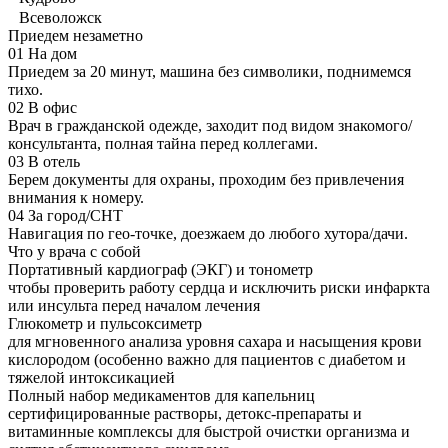
Всеволожск
Приедем незаметно
01
На дом
Приедем за 20 минут, машина без символики, поднимемся
тихо.
02
В офис
Врач в гражданской одежде, заходит под видом знакомого/
консультанта, полная тайна перед коллегами.
03
В отель
Берем документы для охраны, проходим без привлечения
внимания к номеру.
04
За город/СНТ
Навигация по гео-точке, доезжаем до любого хутора/дачи.
Что у врача с собой
Портативный кардиограф (ЭКГ) и тонометр
чтобы проверить работу сердца и исключить риски инфаркта
или инсульта перед началом лечения
Глюкометр и пульсоксиметр
для мгновенного анализа уровня сахара и насыщения крови
кислородом (особенно важно для пациентов с диабетом и
тяжелой интоксикацией
Полный набор медикаментов для капельниц
сертифицированные растворы, детокс-препараты и
витаминные комплексы для быстрой очистки организма и