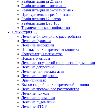
Реабилитация за 21 день
Реабилитация алкоголиков
Реабилитация наркозависимых
Принудительная реабилитация
Реабилитация 12 шагов
Реабилитация Day Top
Терапевтическое сообщество
Психиатрия
Лечение биполярного расстройства
Лечение булимии
Лечение анорексии
Частная психиатрическая клиника
Консультация психиатра
Психиатр на дом
Лечение сосудистой и старческой деменции
Лечение депрессии
Лечение панических атак
Лечение шизофрении
Врач-психиатр
Вызов скорой психиатрической помощи
Лечение тревожного расстройства
Лечение психоза
Лечение игромании
Лечение лудомании
Лечение ПТСР