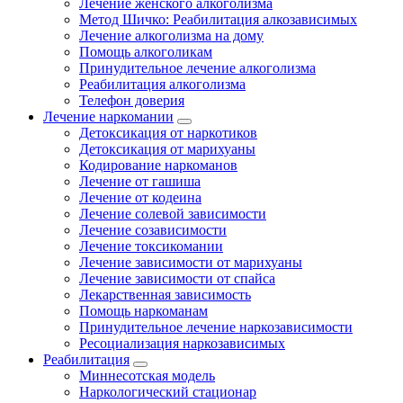
Лечение женского алкоголизма
Метод Шичко: Реабилитация алкозависимых
Лечение алкоголизма на дому
Помощь алкоголикам
Принудительное лечение алкоголизма
Реабилитация алкоголизма
Телефон доверия
Лечение наркомании
Детоксикация от наркотиков
Детоксикация от марихуаны
Кодирование наркоманов
Лечение от гашиша
Лечение от кодеина
Лечение солевой зависимости
Лечение созависимости
Лечение токсикомании
Лечение зависимости от марихуаны
Лечение зависимости от спайса
Лекарственная зависимость
Помощь наркоманам
Принудительное лечение наркозависимости
Ресоциализация наркозависимых
Реабилитация
Миннесотская модель
Наркологический стационар