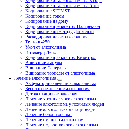
Кодирование от алкоголизма на 3 года
Кодирование от алкоголизма на 5 лет
Кодирование SIT|MST
Кодирование током
Кодирование на дому
Кодирование препаратом Налтрексон
Кодирование по методу Довженко
Раскодирование от алкоголизма
Тетлонг-250
Укол от алкоголизма
Витамерц Депо
Кодирование препаратом Вивитрол
Вшивание ампулы
Вшивание Эспераль
Вшивание торпеды от алкоголизма
Лечение алкоголизма
Амбулаторное лечение алкоголизма
Бесплатное лечение алкоголизма
Детоксикация от алкоголя
Лечение хронического алкоголизма
Лечение алкоголизма у пожилых людей
Лечение алкоголизма в стационаре
Лечение белой горячки
Лечение пивного алкоголизма
Лечение подросткового алкоголизма