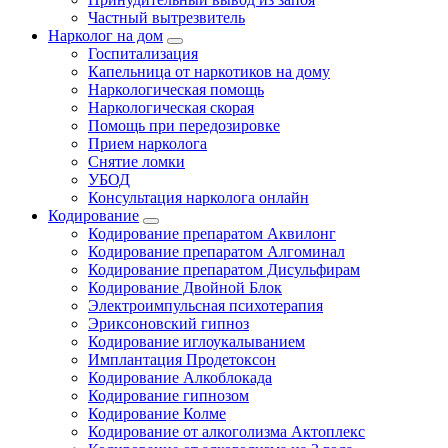
Частный вытрезвитель
Нарколог на дом
Госпитализация
Капельница от наркотиков на дому
Наркологическая помощь
Наркологическая скорая
Помощь при передозировке
Прием нарколога
Снятие ломки
УБОД
Консультация нарколога онлайн
Кодирование
Кодирование препаратом Аквилонг
Кодирование препаратом Алгоминал
Кодирование препаратом Дисульфирам
Кодирование Двойной Блок
Электроимпульсная психотерапия
Эриксоновский гипноз
Кодирование иглоукалыванием
Имплантация Продетоксон
Кодирование Алкоблокада
Кодирование гипнозом
Кодирование Колме
Кодирование от алкоголизма Актоплекс