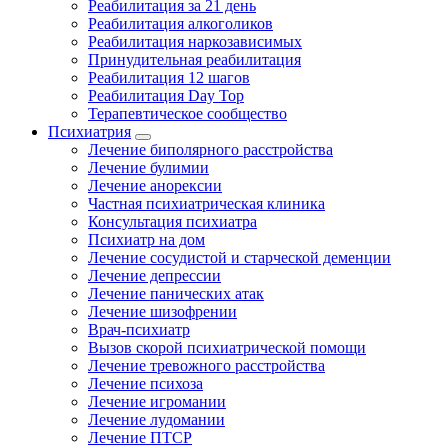
Реабилитация за 21 день
Реабилитация алкоголиков
Реабилитация наркозависимых
Принудительная реабилитация
Реабилитация 12 шагов
Реабилитация Day Top
Терапевтическое сообщество
Психиатрия
Лечение биполярного расстройства
Лечение булимии
Лечение анорексии
Частная психиатрическая клиника
Консультация психиатра
Психиатр на дом
Лечение сосудистой и старческой деменции
Лечение депрессии
Лечение панических атак
Лечение шизофрении
Врач-психиатр
Вызов скорой психиатрической помощи
Лечение тревожного расстройства
Лечение психоза
Лечение игромании
Лечение лудомании
Лечение ПТСР