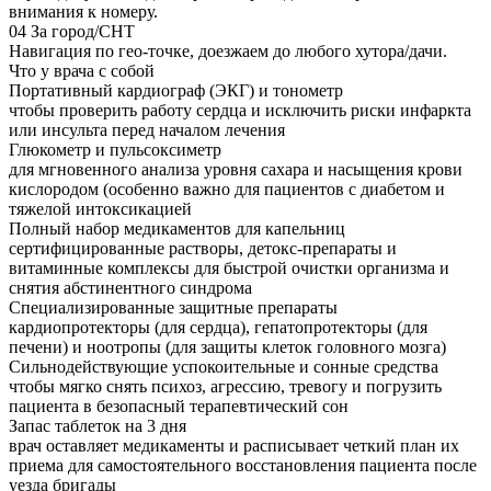
внимания к номеру.
04
За город/СНТ
Навигация по гео-точке, доезжаем до любого хутора/дачи.
Что у врача с собой
Портативный кардиограф (ЭКГ) и тонометр
чтобы проверить работу сердца и исключить риски инфаркта
или инсульта перед началом лечения
Глюкометр и пульсоксиметр
для мгновенного анализа уровня сахара и насыщения крови
кислородом (особенно важно для пациентов с диабетом и
тяжелой интоксикацией
Полный набор медикаментов для капельниц
сертифицированные растворы, детокс-препараты и
витаминные комплексы для быстрой очистки организма и
снятия абстинентного синдрома
Специализированные защитные препараты
кардиопротекторы (для сердца), гепатопротекторы (для
печени) и ноотропы (для защиты клеток головного мозга)
Сильнодействующие успокоительные и сонные средства
чтобы мягко снять психоз, агрессию, тревогу и погрузить
пациента в безопасный терапевтический сон
Запас таблеток на 3 дня
врач оставляет медикаменты и расписывает четкий план их
приема для самостоятельного восстановления пациента после
уезда бригады