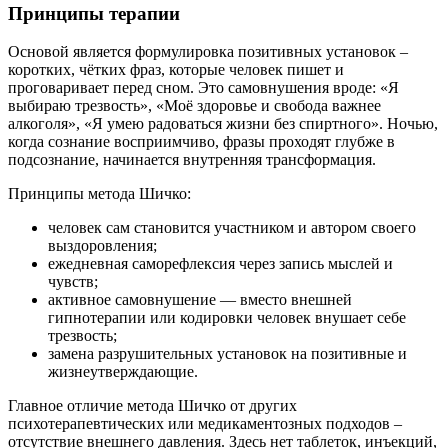
Принципы терапии
Основой является формулировка позитивных установок –
коротких, чётких фраз, которые человек пишет и
проговаривает перед сном. Это самовнушения вроде: «Я
выбираю трезвость», «Моё здоровье и свобода важнее
алкоголя», «Я умею радоваться жизни без спиртного». Ночью,
когда сознание восприимчиво, фразы проходят глубже в
подсознание, начинается внутренняя трансформация.
Принципы метода Шичко:
человек сам становится участником и автором своего
выздоровления;
ежедневная саморефлексия через запись мыслей и
чувств;
активное самовнушение — вместо внешней
гипнотерапии или кодировки человек внушает себе
трезвость;
замена разрушительных установок на позитивные и
жизнеутверждающие.
Главное отличие метода Шичко от других
психотерапевтических или медикаментозных подходов –
отсутствие внешнего давления. Здесь нет таблеток, инъекций,