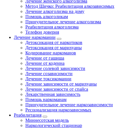
Лечение женского алкоголизма
Метод Шичко: Реабилитация алкозависимых
Лечение алкоголизма на дому
Помощь алкоголикам
Принудительное лечение алкоголизма
Реабилитация алкоголизма
Телефон доверия
Лечение наркомании
Детоксикация от наркотиков
Детоксикация от марихуаны
Кодирование наркоманов
Лечение от гашиша
Лечение от кодеина
Лечение солевой зависимости
Лечение созависимости
Лечение токсикомании
Лечение зависимости от марихуаны
Лечение зависимости от спайса
Лекарственная зависимость
Помощь наркоманам
Принудительное лечение наркозависимости
Ресоциализация наркозависимых
Реабилитация
Миннесотская модель
Наркологический стационар