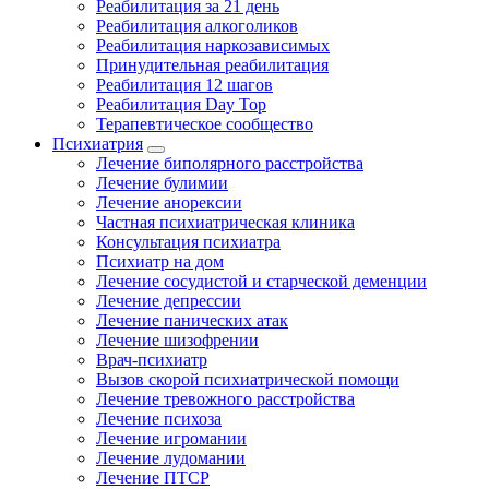
Реабилитация за 21 день
Реабилитация алкоголиков
Реабилитация наркозависимых
Принудительная реабилитация
Реабилитация 12 шагов
Реабилитация Day Top
Терапевтическое сообщество
Психиатрия
Лечение биполярного расстройства
Лечение булимии
Лечение анорексии
Частная психиатрическая клиника
Консультация психиатра
Психиатр на дом
Лечение сосудистой и старческой деменции
Лечение депрессии
Лечение панических атак
Лечение шизофрении
Врач-психиатр
Вызов скорой психиатрической помощи
Лечение тревожного расстройства
Лечение психоза
Лечение игромании
Лечение лудомании
Лечение ПТСР