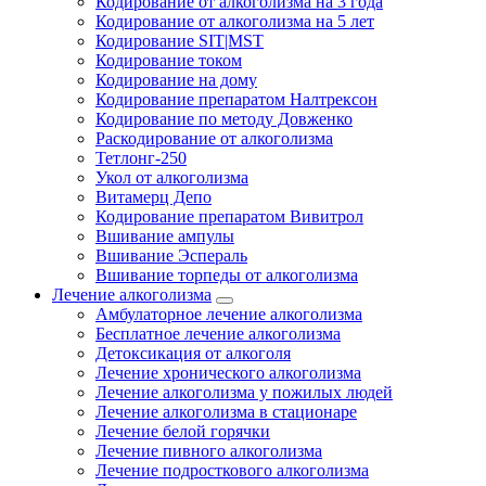
Кодирование от алкоголизма на 3 года
Кодирование от алкоголизма на 5 лет
Кодирование SIT|MST
Кодирование током
Кодирование на дому
Кодирование препаратом Налтрексон
Кодирование по методу Довженко
Раскодирование от алкоголизма
Тетлонг-250
Укол от алкоголизма
Витамерц Депо
Кодирование препаратом Вивитрол
Вшивание ампулы
Вшивание Эспераль
Вшивание торпеды от алкоголизма
Лечение алкоголизма
Амбулаторное лечение алкоголизма
Бесплатное лечение алкоголизма
Детоксикация от алкоголя
Лечение хронического алкоголизма
Лечение алкоголизма у пожилых людей
Лечение алкоголизма в стационаре
Лечение белой горячки
Лечение пивного алкоголизма
Лечение подросткового алкоголизма