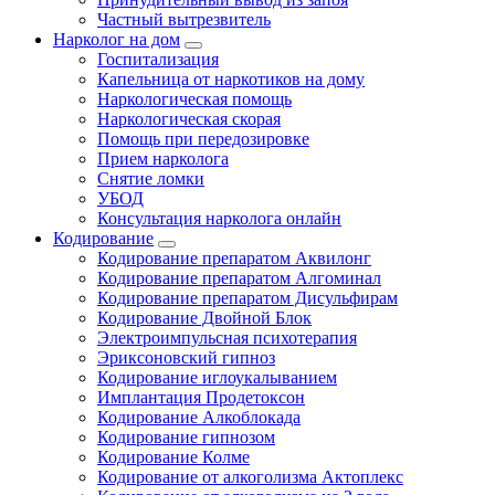
Частный вытрезвитель
Нарколог на дом
Госпитализация
Капельница от наркотиков на дому
Наркологическая помощь
Наркологическая скорая
Помощь при передозировке
Прием нарколога
Снятие ломки
УБОД
Консультация нарколога онлайн
Кодирование
Кодирование препаратом Аквилонг
Кодирование препаратом Алгоминал
Кодирование препаратом Дисульфирам
Кодирование Двойной Блок
Электроимпульсная психотерапия
Эриксоновский гипноз
Кодирование иглоукалыванием
Имплантация Продетоксон
Кодирование Алкоблокада
Кодирование гипнозом
Кодирование Колме
Кодирование от алкоголизма Актоплекс