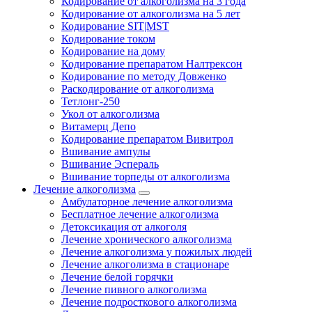
Кодирование от алкоголизма на 3 года
Кодирование от алкоголизма на 5 лет
Кодирование SIT|MST
Кодирование током
Кодирование на дому
Кодирование препаратом Налтрексон
Кодирование по методу Довженко
Раскодирование от алкоголизма
Тетлонг-250
Укол от алкоголизма
Витамерц Депо
Кодирование препаратом Вивитрол
Вшивание ампулы
Вшивание Эспераль
Вшивание торпеды от алкоголизма
Лечение алкоголизма
Амбулаторное лечение алкоголизма
Бесплатное лечение алкоголизма
Детоксикация от алкоголя
Лечение хронического алкоголизма
Лечение алкоголизма у пожилых людей
Лечение алкоголизма в стационаре
Лечение белой горячки
Лечение пивного алкоголизма
Лечение подросткового алкоголизма