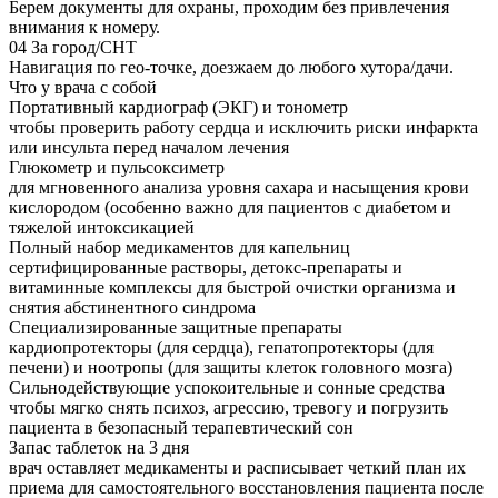
Берем документы для охраны, проходим без привлечения
внимания к номеру.
04
За город/СНТ
Навигация по гео-точке, доезжаем до любого хутора/дачи.
Что у врача с собой
Портативный кардиограф (ЭКГ) и тонометр
чтобы проверить работу сердца и исключить риски инфаркта
или инсульта перед началом лечения
Глюкометр и пульсоксиметр
для мгновенного анализа уровня сахара и насыщения крови
кислородом (особенно важно для пациентов с диабетом и
тяжелой интоксикацией
Полный набор медикаментов для капельниц
сертифицированные растворы, детокс-препараты и
витаминные комплексы для быстрой очистки организма и
снятия абстинентного синдрома
Специализированные защитные препараты
кардиопротекторы (для сердца), гепатопротекторы (для
печени) и ноотропы (для защиты клеток головного мозга)
Сильнодействующие успокоительные и сонные средства
чтобы мягко снять психоз, агрессию, тревогу и погрузить
пациента в безопасный терапевтический сон
Запас таблеток на 3 дня
врач оставляет медикаменты и расписывает четкий план их
приема для самостоятельного восстановления пациента после