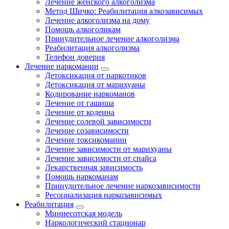
Лечение женского алкоголизма
Метод Шичко: Реабилитация алкозависимых
Лечение алкоголизма на дому
Помощь алкоголикам
Принудительное лечение алкоголизма
Реабилитация алкоголизма
Телефон доверия
Лечение наркомании
Детоксикация от наркотиков
Детоксикация от марихуаны
Кодирование наркоманов
Лечение от гашиша
Лечение от кодеина
Лечение солевой зависимости
Лечение созависимости
Лечение токсикомании
Лечение зависимости от марихуаны
Лечение зависимости от спайса
Лекарственная зависимость
Помощь наркоманам
Принудительное лечение наркозависимости
Ресоциализация наркозависимых
Реабилитация
Миннесотская модель
Наркологический стационар