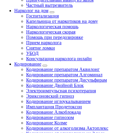
Частный вытрезвитель
Нарколог на дом
Госпитализация
Капельница от наркотиков на дому
Наркологическая помощь
Наркологическая скорая
Помощь при передозировке
Прием нарколога
Снятие ломки
УБОД
Консультация нарколога онлайн
Кодирование
Кодирование препаратом Аквилонг
Кодирование препаратом Алгоминал
Кодирование препаратом Дисульфирам
Кодирование Двойной Блок
Электроимпульсная психотерапия
Эриксоновский гипноз
Кодирование иглоукалыванием
Имплантация Продетоксон
Кодирование Алкоблокада
Кодирование гипнозом
Кодирование Колме
Кодирование от алкоголизма Актоплекс