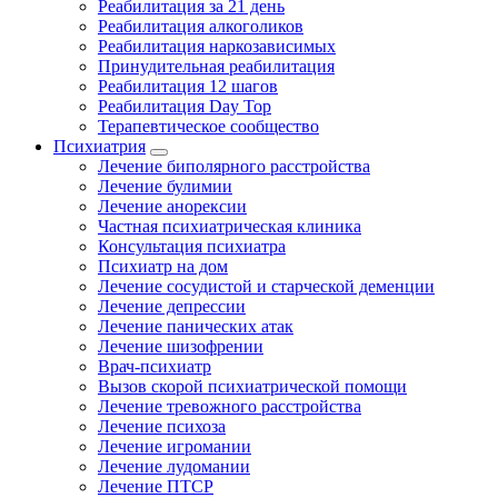
Реабилитация за 21 день
Реабилитация алкоголиков
Реабилитация наркозависимых
Принудительная реабилитация
Реабилитация 12 шагов
Реабилитация Day Top
Терапевтическое сообщество
Психиатрия
Лечение биполярного расстройства
Лечение булимии
Лечение анорексии
Частная психиатрическая клиника
Консультация психиатра
Психиатр на дом
Лечение сосудистой и старческой деменции
Лечение депрессии
Лечение панических атак
Лечение шизофрении
Врач-психиатр
Вызов скорой психиатрической помощи
Лечение тревожного расстройства
Лечение психоза
Лечение игромании
Лечение лудомании
Лечение ПТСР