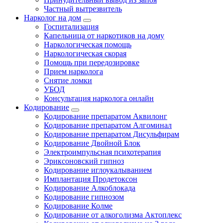
Частный вытрезвитель
Нарколог на дом
Госпитализация
Капельница от наркотиков на дому
Наркологическая помощь
Наркологическая скорая
Помощь при передозировке
Прием нарколога
Снятие ломки
УБОД
Консультация нарколога онлайн
Кодирование
Кодирование препаратом Аквилонг
Кодирование препаратом Алгоминал
Кодирование препаратом Дисульфирам
Кодирование Двойной Блок
Электроимпульсная психотерапия
Эриксоновский гипноз
Кодирование иглоукалыванием
Имплантация Продетоксон
Кодирование Алкоблокада
Кодирование гипнозом
Кодирование Колме
Кодирование от алкоголизма Актоплекс