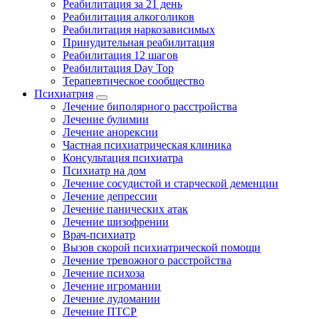
Реабилитация за 21 день
Реабилитация алкоголиков
Реабилитация наркозависимых
Принудительная реабилитация
Реабилитация 12 шагов
Реабилитация Day Top
Терапевтическое сообщество
Психиатрия
Лечение биполярного расстройства
Лечение булимии
Лечение анорексии
Частная психиатрическая клиника
Консультация психиатра
Психиатр на дом
Лечение сосудистой и старческой деменции
Лечение депрессии
Лечение панических атак
Лечение шизофрении
Врач-психиатр
Вызов скорой психиатрической помощи
Лечение тревожного расстройства
Лечение психоза
Лечение игромании
Лечение лудомании
Лечение ПТСР