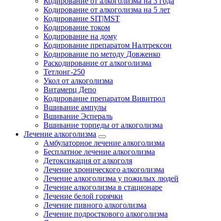
Кодирование от алкоголизма на 3 года
Кодирование от алкоголизма на 5 лет
Кодирование SIT|MST
Кодирование током
Кодирование на дому
Кодирование препаратом Налтрексон
Кодирование по методу Довженко
Раскодирование от алкоголизма
Тетлонг-250
Укол от алкоголизма
Витамерц Депо
Кодирование препаратом Вивитрол
Вшивание ампулы
Вшивание Эспераль
Вшивание торпеды от алкоголизма
Лечение алкоголизма
Амбулаторное лечение алкоголизма
Бесплатное лечение алкоголизма
Детоксикация от алкоголя
Лечение хронического алкоголизма
Лечение алкоголизма у пожилых людей
Лечение алкоголизма в стационаре
Лечение белой горячки
Лечение пивного алкоголизма
Лечение подросткового алкоголизма