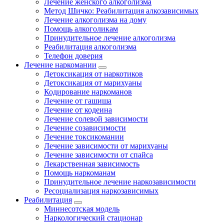
Лечение женского алкоголизма
Метод Шичко: Реабилитация алкозависимых
Лечение алкоголизма на дому
Помощь алкоголикам
Принудительное лечение алкоголизма
Реабилитация алкоголизма
Телефон доверия
Лечение наркомании
Детоксикация от наркотиков
Детоксикация от марихуаны
Кодирование наркоманов
Лечение от гашиша
Лечение от кодеина
Лечение солевой зависимости
Лечение созависимости
Лечение токсикомании
Лечение зависимости от марихуаны
Лечение зависимости от спайса
Лекарственная зависимость
Помощь наркоманам
Принудительное лечение наркозависимости
Ресоциализация наркозависимых
Реабилитация
Миннесотская модель
Наркологический стационар