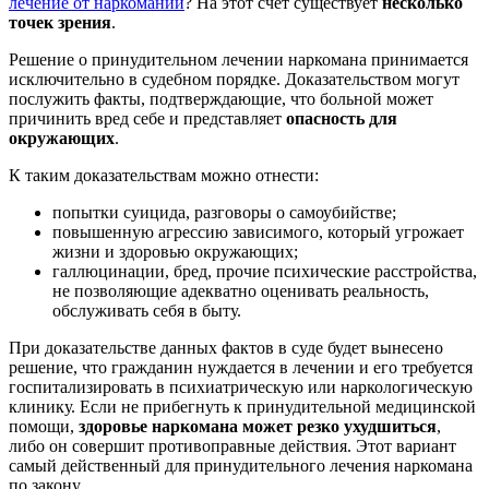
лечение от наркомании
? На этот счет существует
несколько
точек зрения
.
Решение о принудительном лечении наркомана принимается
исключительно в судебном порядке. Доказательством могут
послужить факты, подтверждающие, что больной может
причинить вред себе и представляет
опасность для
окружающих
.
К таким доказательствам можно отнести:
попытки суицида, разговоры о самоубийстве;
повышенную агрессию зависимого, который угрожает
жизни и здоровью окружающих;
галлюцинации, бред, прочие психические расстройства,
не позволяющие адекватно оценивать реальность,
обслуживать себя в быту.
При доказательстве данных фактов в суде будет вынесено
решение, что гражданин нуждается в лечении и его требуется
госпитализировать в психиатрическую или наркологическую
клинику. Если не прибегнуть к принудительной медицинской
помощи,
здоровье наркомана может резко ухудшиться
,
либо он совершит противоправные действия. Этот вариант
самый действенный для принудительного лечения наркомана
по закону.