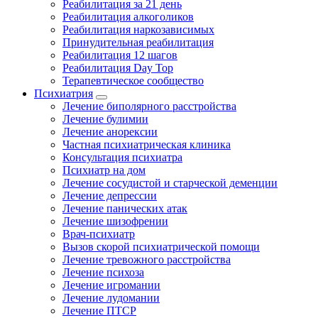
Реабилитация за 21 день
Реабилитация алкоголиков
Реабилитация наркозависимых
Принудительная реабилитация
Реабилитация 12 шагов
Реабилитация Day Top
Терапевтическое сообщество
Психиатрия
Лечение биполярного расстройства
Лечение булимии
Лечение анорексии
Частная психиатрическая клиника
Консультация психиатра
Психиатр на дом
Лечение сосудистой и старческой деменции
Лечение депрессии
Лечение панических атак
Лечение шизофрении
Врач-психиатр
Вызов скорой психиатрической помощи
Лечение тревожного расстройства
Лечение психоза
Лечение игромании
Лечение лудомании
Лечение ПТСР