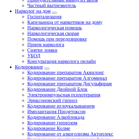
Частный вытрезвитель
Нарколог на дом
Госпитализация
Капельница от наркотиков на дому
Наркологическая помощь
Наркологическая скорая
Помощь при передозировке
Прием нарколога
Снятие ломки
УБОД
Консультация нарколога онлайн
Кодирование
Кодирование препаратом Аквилонг
Кодирование препаратом Алгоминал
Кодирование препаратом Дисульфирам
Кодирование Двойной Блок
Электроимпульсная психотерапия
Эриксоновский гипноз
Кодирование иглоукалыванием
Имплантация Продетоксон
Кодирование Алкоблокада
Кодирование гипнозом
Кодирование Колме
Кодирование от алкоголизма Актоплекс