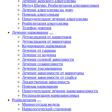
Лечение женского алкоголизма
Метод Шичко: Реабилитация алкозависимых
Лечение алкоголизма на дому
Помощь алкоголикам
Принудительное лечение алкоголизма
Реабилитация алкоголизма
Телефон доверия
Лечение наркомании
Детоксикация от наркотиков
Детоксикация от марихуаны
Кодирование наркоманов
Лечение от гашиша
Лечение от кодеина
Лечение солевой зависимости
Лечение созависимости
Лечение токсикомании
Лечение зависимости от марихуаны
Лечение зависимости от спайса
Лекарственная зависимость
Помощь наркоманам
Принудительное лечение наркозависимости
Ресоциализация наркозависимых
Реабилитация
Миннесотская модель
Наркологический стационар