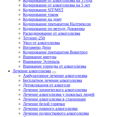
Кодирование от алкоголизма на 3 года
Кодирование от алкоголизма на 5 лет
Кодирование SIT|MST
Кодирование током
Кодирование на дому
Кодирование препаратом Налтрексон
Кодирование по методу Довженко
Раскодирование от алкоголизма
Тетлонг-250
Укол от алкоголизма
Витамерц Депо
Кодирование препаратом Вивитрол
Вшивание ампулы
Вшивание Эспераль
Вшивание торпеды от алкоголизма
Лечение алкоголизма
Амбулаторное лечение алкоголизма
Бесплатное лечение алкоголизма
Детоксикация от алкоголя
Лечение хронического алкоголизма
Лечение алкоголизма у пожилых людей
Лечение алкоголизма в стационаре
Лечение белой горячки
Лечение пивного алкоголизма
Лечение подросткового алкоголизма