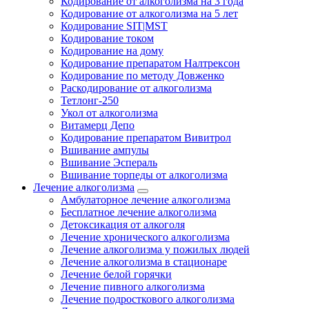
Кодирование от алкоголизма на 3 года
Кодирование от алкоголизма на 5 лет
Кодирование SIT|MST
Кодирование током
Кодирование на дому
Кодирование препаратом Налтрексон
Кодирование по методу Довженко
Раскодирование от алкоголизма
Тетлонг-250
Укол от алкоголизма
Витамерц Депо
Кодирование препаратом Вивитрол
Вшивание ампулы
Вшивание Эспераль
Вшивание торпеды от алкоголизма
Лечение алкоголизма
Амбулаторное лечение алкоголизма
Бесплатное лечение алкоголизма
Детоксикация от алкоголя
Лечение хронического алкоголизма
Лечение алкоголизма у пожилых людей
Лечение алкоголизма в стационаре
Лечение белой горячки
Лечение пивного алкоголизма
Лечение подросткового алкоголизма