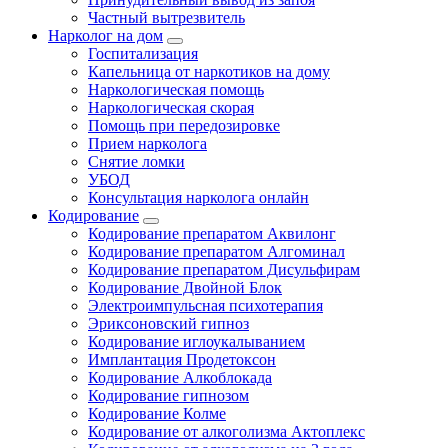
Частный вытрезвитель
Нарколог на дом
Госпитализация
Капельница от наркотиков на дому
Наркологическая помощь
Наркологическая скорая
Помощь при передозировке
Прием нарколога
Снятие ломки
УБОД
Консультация нарколога онлайн
Кодирование
Кодирование препаратом Аквилонг
Кодирование препаратом Алгоминал
Кодирование препаратом Дисульфирам
Кодирование Двойной Блок
Электроимпульсная психотерапия
Эриксоновский гипноз
Кодирование иглоукалыванием
Имплантация Продетоксон
Кодирование Алкоблокада
Кодирование гипнозом
Кодирование Колме
Кодирование от алкоголизма Актоплекс