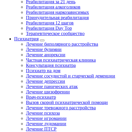
Реабилитация за 21 день
Реабилитация алкоголиков
Реабилитация наркозависимых
Принудительная реабилитация
Реабилитация 12 шагов
Реабилитация Day Top
Терапевтическое сообщество
Психиатрия
Лечение биполярного расстройства
Лечение булимии
Лечение анорексии
Частная психиатрическая клиника
Консультация психиатра
Психиатр на дом
Лечение сосудистой и старческой деменции
Лечение депрессии
Лечение панических атак
Лечение шизофрении
Врач-психиатр
Вызов скорой психиатрической помощи
Лечение тревожного расстройства
Лечение психоза
Лечение игромании
Лечение лудомании
Лечение ПТСР