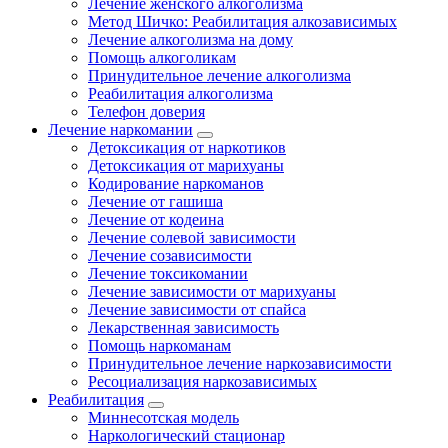
Лечение женского алкоголизма
Метод Шичко: Реабилитация алкозависимых
Лечение алкоголизма на дому
Помощь алкоголикам
Принудительное лечение алкоголизма
Реабилитация алкоголизма
Телефон доверия
Лечение наркомании
Детоксикация от наркотиков
Детоксикация от марихуаны
Кодирование наркоманов
Лечение от гашиша
Лечение от кодеина
Лечение солевой зависимости
Лечение созависимости
Лечение токсикомании
Лечение зависимости от марихуаны
Лечение зависимости от спайса
Лекарственная зависимость
Помощь наркоманам
Принудительное лечение наркозависимости
Ресоциализация наркозависимых
Реабилитация
Миннесотская модель
Наркологический стационар