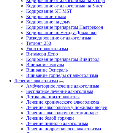
Кодирование от алкоголизма на 3 года
Кодирование от алкоголизма на 5 лет
Кодирование SIT|MST
Кодирование током
Кодирование на дому
Кодирование препаратом Налтрексон
Кодирование по методу Довженко
Раскодирование от алкоголизма
Тетлонг-250
Укол от алкоголизма
Витамерц Депо
Кодирование препаратом Вивитрол
Вшивание ампулы
Вшивание Эспераль
Вшивание торпеды от алкоголизма
Лечение алкоголизма
Амбулаторное лечение алкоголизма
Бесплатное лечение алкоголизма
Детоксикация от алкоголя
Лечение хронического алкоголизма
Лечение алкоголизма у пожилых людей
Лечение алкоголизма в стационаре
Лечение белой горячки
Лечение пивного алкоголизма
Лечение подросткового алкоголизма