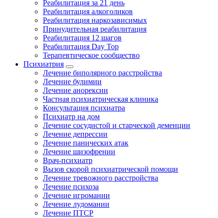
Реабилитация за 21 день
Реабилитация алкоголиков
Реабилитация наркозависимых
Принудительная реабилитация
Реабилитация 12 шагов
Реабилитация Day Top
Терапевтическое сообщество
Психиатрия
Лечение биполярного расстройства
Лечение булимии
Лечение анорексии
Частная психиатрическая клиника
Консультация психиатра
Психиатр на дом
Лечение сосудистой и старческой деменции
Лечение депрессии
Лечение панических атак
Лечение шизофрении
Врач-психиатр
Вызов скорой психиатрической помощи
Лечение тревожного расстройства
Лечение психоза
Лечение игромании
Лечение лудомании
Лечение ПТСР