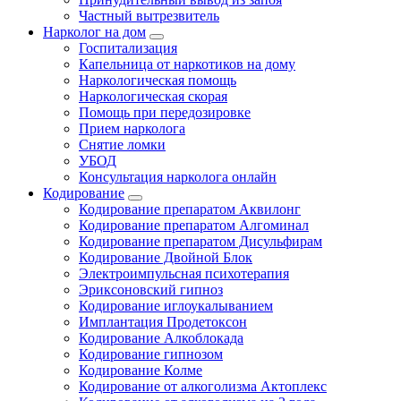
Частный вытрезвитель
Нарколог на дом
Госпитализация
Капельница от наркотиков на дому
Наркологическая помощь
Наркологическая скорая
Помощь при передозировке
Прием нарколога
Снятие ломки
УБОД
Консультация нарколога онлайн
Кодирование
Кодирование препаратом Аквилонг
Кодирование препаратом Алгоминал
Кодирование препаратом Дисульфирам
Кодирование Двойной Блок
Электроимпульсная психотерапия
Эриксоновский гипноз
Кодирование иглоукалыванием
Имплантация Продетоксон
Кодирование Алкоблокада
Кодирование гипнозом
Кодирование Колме
Кодирование от алкоголизма Актоплекс