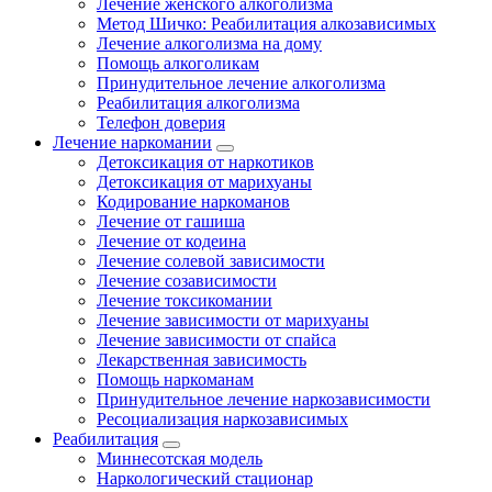
Лечение женского алкоголизма
Метод Шичко: Реабилитация алкозависимых
Лечение алкоголизма на дому
Помощь алкоголикам
Принудительное лечение алкоголизма
Реабилитация алкоголизма
Телефон доверия
Лечение наркомании
Детоксикация от наркотиков
Детоксикация от марихуаны
Кодирование наркоманов
Лечение от гашиша
Лечение от кодеина
Лечение солевой зависимости
Лечение созависимости
Лечение токсикомании
Лечение зависимости от марихуаны
Лечение зависимости от спайса
Лекарственная зависимость
Помощь наркоманам
Принудительное лечение наркозависимости
Ресоциализация наркозависимых
Реабилитация
Миннесотская модель
Наркологический стационар