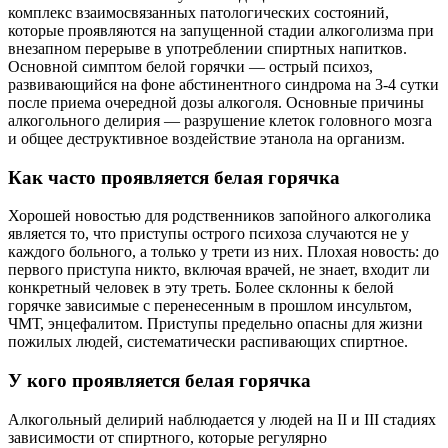
комплекс взаимосвязанных патологических состояний,
которые проявляются на запущенной стадии алкоголизма при
внезапном перерыве в употреблении спиртных напитков.
Основной симптом белой горячки — острый психоз,
развивающийся на фоне абстинентного синдрома на 3-4 сутки
после приема очередной дозы алкоголя. Основные причины
алкогольного делирия — разрушение клеток головного мозга
и общее деструктивное воздействие этанола на организм.
Как часто проявляется белая горячка
Хорошей новостью для родственников запойного алкоголика
является то, что приступы острого психоза случаются не у
каждого больного, а только у трети из них. Плохая новость: до
первого приступа никто, включая врачей, не знает, входит ли
конкретный человек в эту треть. Более склонны к белой
горячке зависимые с перенесенным в прошлом инсультом,
ЧМТ, энцефалитом. Приступы предельно опасны для жизни
пожилых людей, систематически распивающих спиртное.
У кого проявляется белая горячка
Алкогольный делирий наблюдается у людей на II и III стадиях
зависимости от спиртного, которые регулярно