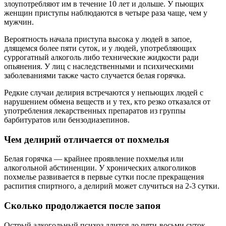
злоупотребляют им в течение 10 лет и дольше. У пьющих
женщин приступы наблюдаются в четыре раза чаще, чем у
мужчин.
Вероятность начала приступа высока у людей в запое,
длящемся более пяти суток, и у людей, употребляющих
суррогатный алкоголь либо технические жидкости ради
опьянения. У лиц с наследственными и психическими
заболеваниями также часто случается белая горячка.
Редкие случаи делирия встречаются у непьющих людей с
нарушением обмена веществ и у тех, кто резко отказался от
употребления лекарственных препаратов из группы
барбитуратов или бензодиазепинов.
Чем делирий отличается от похмелья
Белая горячка — крайнее проявление похмелья или
алкогольной абстиненции. У хронических алкоголиков
похмелье развивается в первые сутки после прекращения
распития спиртного, а делирий может случиться на 2-3 сутки.
Сколько продолжается после запоя
Острый алкогольный психоз длится до пяти-восьми суток.