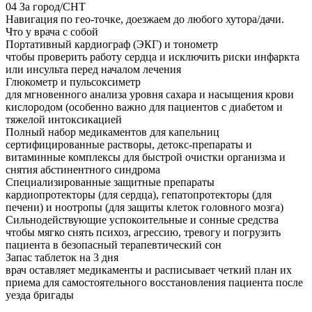
04
За город/СНТ
Навигация по гео-точке, доезжаем до любого хутора/дачи.
Что у врача с собой
Портативный кардиограф (ЭКГ) и тонометр
чтобы проверить работу сердца и исключить риски инфаркта
или инсульта перед началом лечения
Глюкометр и пульсоксиметр
для мгновенного анализа уровня сахара и насыщения крови
кислородом (особенно важно для пациентов с диабетом и
тяжелой интоксикацией
Полный набор медикаментов для капельниц
сертифицированные растворы, детокс-препараты и
витаминные комплексы для быстрой очистки организма и
снятия абстинентного синдрома
Специализированные защитные препараты
кардиопротекторы (для сердца), гепатопротекторы (для
печени) и ноотропы (для защиты клеток головного мозга)
Сильнодействующие успокоительные и сонные средства
чтобы мягко снять психоз, агрессию, тревогу и погрузить
пациента в безопасный терапевтический сон
Запас таблеток на 3 дня
врач оставляет медикаменты и расписывает четкий план их
приема для самостоятельного восстановления пациента после
уезда бригады