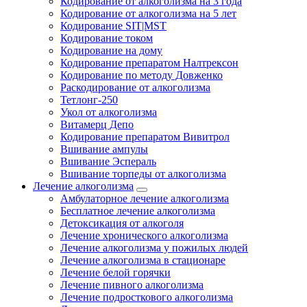
Кодирование от алкоголизма на 3 года
Кодирование от алкоголизма на 5 лет
Кодирование SIT|MST
Кодирование током
Кодирование на дому
Кодирование препаратом Налтрексон
Кодирование по методу Довженко
Раскодирование от алкоголизма
Тетлонг-250
Укол от алкоголизма
Витамерц Депо
Кодирование препаратом Вивитрол
Вшивание ампулы
Вшивание Эспераль
Вшивание торпеды от алкоголизма
Лечение алкоголизма
Амбулаторное лечение алкоголизма
Бесплатное лечение алкоголизма
Детоксикация от алкоголя
Лечение хронического алкоголизма
Лечение алкоголизма у пожилых людей
Лечение алкоголизма в стационаре
Лечение белой горячки
Лечение пивного алкоголизма
Лечение подросткового алкоголизма