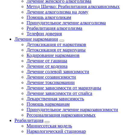
Лечение женского алкоголизма
Метод Шичко: Реабилитация алкозависимых
Лечение алкоголизма на дому
Помощь алкоголикам
Принудительное лечение алкоголизма
Реабилитация алкоголизма
Телефон доверия
Лечение наркомании
Детоксикация от наркотиков
Детоксикация от марихуаны
Кодирование наркоманов
Лечение от гашиша
Лечение от кодеина
Лечение солевой зависимости
Лечение созависимости
Лечение токсикомании
Лечение зависимости от марихуаны
Лечение зависимости от спайса
Лекарственная зависимость
Помощь наркоманам
Принудительное лечение наркозависимости
Ресоциализация наркозависимых
Реабилитация
Миннесотская модель
Наркологический стационар