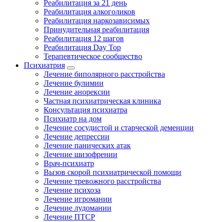
Реабилитация за 21 день
Реабилитация алкоголиков
Реабилитация наркозависимых
Принудительная реабилитация
Реабилитация 12 шагов
Реабилитация Day Top
Терапевтическое сообщество
Психиатрия
Лечение биполярного расстройства
Лечение булимии
Лечение анорексии
Частная психиатрическая клиника
Консультация психиатра
Психиатр на дом
Лечение сосудистой и старческой деменции
Лечение депрессии
Лечение панических атак
Лечение шизофрении
Врач-психиатр
Вызов скорой психиатрической помощи
Лечение тревожного расстройства
Лечение психоза
Лечение игромании
Лечение лудомании
Лечение ПТСР