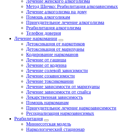
Лечение женского алкоголизма
Метод Шичко: Реабилитация алкозависимых
Лечение алкоголизма на дому
Помощь алкоголикам
Принудительное лечение алкоголизма
Реабилитация алкоголизма
Телефон доверия
Лечение наркомании
Детоксикация от наркотиков
Детоксикация от марихуаны
Кодирование наркоманов
Лечение от гашиша
Лечение от кодеина
Лечение солевой зависимости
Лечение созависимости
Лечение токсикомании
Лечение зависимости от марихуаны
Лечение зависимости от спайса
Лекарственная зависимость
Помощь наркоманам
Принудительное лечение наркозависимости
Ресоциализация наркозависимых
Реабилитация
Миннесотская модель
Наркологический стационар