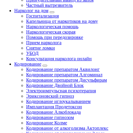
Частный вытрезвитель
Нарколог на дом
Госпитализация
Капельница от наркотиков на дому
Наркологическая помощь
Наркологическая скорая
Помощь при передозировке
Прием нарколога
Снятие ломки
УБОД
Консультация нарколога онлайн
Кодирование
Кодирование препаратом Аквилонг
Кодирование препаратом Алгоминал
Кодирование препаратом Дисульфирам
Кодирование Двойной Блок
Электроимпульсная психотерапия
Эриксоновский гипноз
Кодирование иглоукалыванием
Имплантация Продетоксон
Кодирование Алкоблокада
Кодирование гипнозом
Кодирование Колме
Кодирование от алкоголизма Актоплекс