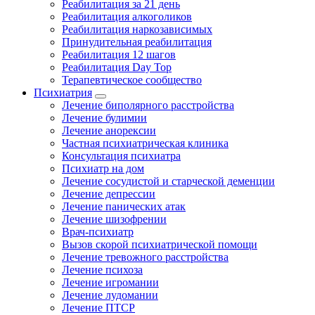
Реабилитация за 21 день
Реабилитация алкоголиков
Реабилитация наркозависимых
Принудительная реабилитация
Реабилитация 12 шагов
Реабилитация Day Top
Терапевтическое сообщество
Психиатрия
Лечение биполярного расстройства
Лечение булимии
Лечение анорексии
Частная психиатрическая клиника
Консультация психиатра
Психиатр на дом
Лечение сосудистой и старческой деменции
Лечение депрессии
Лечение панических атак
Лечение шизофрении
Врач-психиатр
Вызов скорой психиатрической помощи
Лечение тревожного расстройства
Лечение психоза
Лечение игромании
Лечение лудомании
Лечение ПТСР