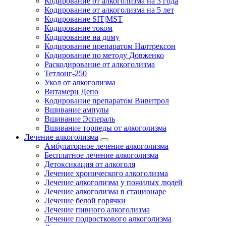
Кодирование от алкоголизма на 3 года
Кодирование от алкоголизма на 5 лет
Кодирование SIT|MST
Кодирование током
Кодирование на дому
Кодирование препаратом Налтрексон
Кодирование по методу Довженко
Раскодирование от алкоголизма
Тетлонг-250
Укол от алкоголизма
Витамерц Депо
Кодирование препаратом Вивитрол
Вшивание ампулы
Вшивание Эспераль
Вшивание торпеды от алкоголизма
Лечение алкоголизма
Амбулаторное лечение алкоголизма
Бесплатное лечение алкоголизма
Детоксикация от алкоголя
Лечение хронического алкоголизма
Лечение алкоголизма у пожилых людей
Лечение алкоголизма в стационаре
Лечение белой горячки
Лечение пивного алкоголизма
Лечение подросткового алкоголизма