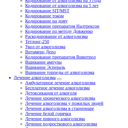
Кодирование от алкоголизма на 3 года
Кодирование от алкоголизма на 5 лет
Кодирование SIT|MST
Кодирование током
Кодирование на дому
Кодирование препаратом Налтрексон
Кодирование по методу Довженко
Раскодирование от алкоголизма
Тетлонг-250
Укол от алкоголизма
Витамерц Депо
Кодирование препаратом Вивитрол
Вшивание ампулы
Вшивание Эспераль
Вшивание торпеды от алкоголизма
Лечение алкоголизма
Амбулаторное лечение алкоголизма
Бесплатное лечение алкоголизма
Детоксикация от алкоголя
Лечение хронического алкоголизма
Лечение алкоголизма у пожилых людей
Лечение алкоголизма в стационаре
Лечение белой горячки
Лечение пивного алкоголизма
Лечение подросткового алкоголизма