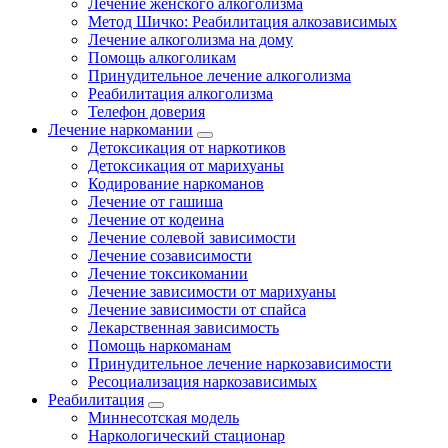
Лечение женского алкоголизма
Метод Шичко: Реабилитация алкозависимых
Лечение алкоголизма на дому
Помощь алкоголикам
Принудительное лечение алкоголизма
Реабилитация алкоголизма
Телефон доверия
Лечение наркомании
Детоксикация от наркотиков
Детоксикация от марихуаны
Кодирование наркоманов
Лечение от гашиша
Лечение от кодеина
Лечение солевой зависимости
Лечение созависимости
Лечение токсикомании
Лечение зависимости от марихуаны
Лечение зависимости от спайса
Лекарственная зависимость
Помощь наркоманам
Принудительное лечение наркозависимости
Ресоциализация наркозависимых
Реабилитация
Миннесотская модель
Наркологический стационар