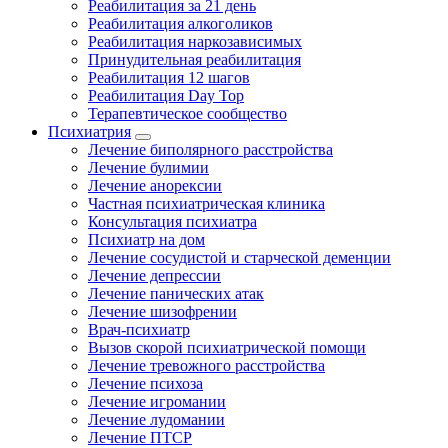
Реабилитация за 21 день
Реабилитация алкоголиков
Реабилитация наркозависимых
Принудительная реабилитация
Реабилитация 12 шагов
Реабилитация Day Top
Терапевтическое сообщество
Психиатрия
Лечение биполярного расстройства
Лечение булимии
Лечение анорексии
Частная психиатрическая клиника
Консультация психиатра
Психиатр на дом
Лечение сосудистой и старческой деменции
Лечение депрессии
Лечение панических атак
Лечение шизофрении
Врач-психиатр
Вызов скорой психиатрической помощи
Лечение тревожного расстройства
Лечение психоза
Лечение игромании
Лечение лудомании
Лечение ПТСР