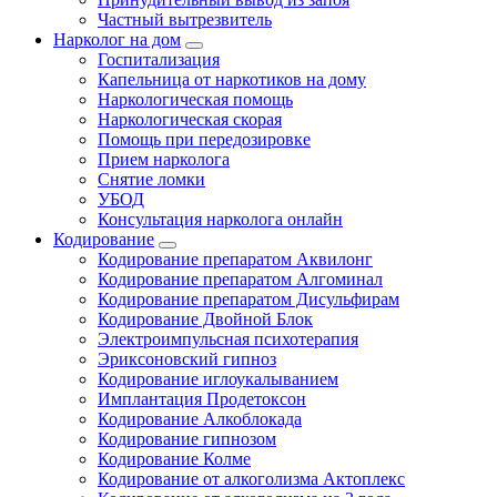
Частный вытрезвитель
Нарколог на дом
Госпитализация
Капельница от наркотиков на дому
Наркологическая помощь
Наркологическая скорая
Помощь при передозировке
Прием нарколога
Снятие ломки
УБОД
Консультация нарколога онлайн
Кодирование
Кодирование препаратом Аквилонг
Кодирование препаратом Алгоминал
Кодирование препаратом Дисульфирам
Кодирование Двойной Блок
Электроимпульсная психотерапия
Эриксоновский гипноз
Кодирование иглоукалыванием
Имплантация Продетоксон
Кодирование Алкоблокада
Кодирование гипнозом
Кодирование Колме
Кодирование от алкоголизма Актоплекс