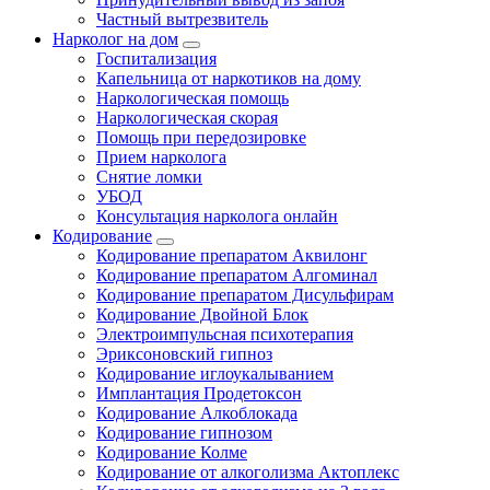
Частный вытрезвитель
Нарколог на дом
Госпитализация
Капельница от наркотиков на дому
Наркологическая помощь
Наркологическая скорая
Помощь при передозировке
Прием нарколога
Снятие ломки
УБОД
Консультация нарколога онлайн
Кодирование
Кодирование препаратом Аквилонг
Кодирование препаратом Алгоминал
Кодирование препаратом Дисульфирам
Кодирование Двойной Блок
Электроимпульсная психотерапия
Эриксоновский гипноз
Кодирование иглоукалыванием
Имплантация Продетоксон
Кодирование Алкоблокада
Кодирование гипнозом
Кодирование Колме
Кодирование от алкоголизма Актоплекс