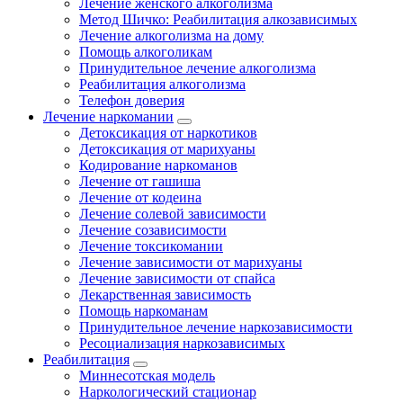
Лечение женского алкоголизма
Метод Шичко: Реабилитация алкозависимых
Лечение алкоголизма на дому
Помощь алкоголикам
Принудительное лечение алкоголизма
Реабилитация алкоголизма
Телефон доверия
Лечение наркомании
Детоксикация от наркотиков
Детоксикация от марихуаны
Кодирование наркоманов
Лечение от гашиша
Лечение от кодеина
Лечение солевой зависимости
Лечение созависимости
Лечение токсикомании
Лечение зависимости от марихуаны
Лечение зависимости от спайса
Лекарственная зависимость
Помощь наркоманам
Принудительное лечение наркозависимости
Ресоциализация наркозависимых
Реабилитация
Миннесотская модель
Наркологический стационар