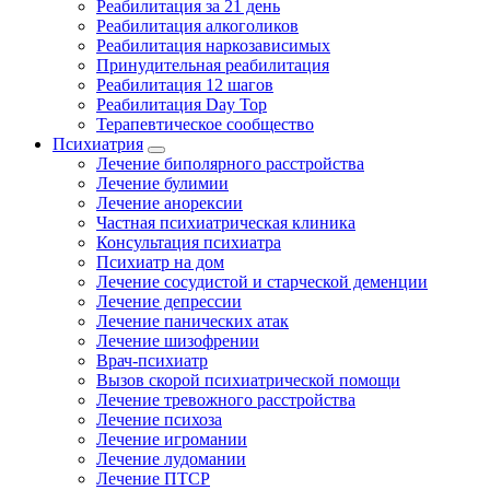
Реабилитация за 21 день
Реабилитация алкоголиков
Реабилитация наркозависимых
Принудительная реабилитация
Реабилитация 12 шагов
Реабилитация Day Top
Терапевтическое сообщество
Психиатрия
Лечение биполярного расстройства
Лечение булимии
Лечение анорексии
Частная психиатрическая клиника
Консультация психиатра
Психиатр на дом
Лечение сосудистой и старческой деменции
Лечение депрессии
Лечение панических атак
Лечение шизофрении
Врач-психиатр
Вызов скорой психиатрической помощи
Лечение тревожного расстройства
Лечение психоза
Лечение игромании
Лечение лудомании
Лечение ПТСР