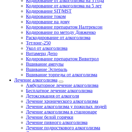
Кодирование от алкоголизма на 3 года
Кодирование от алкоголизма на 5 лет
Кодирование SIT|MST
Кодирование током
Кодирование на дому
Кодирование препаратом Налтрексон
Кодирование по методу Довженко
Раскодирование от алкоголизма
Тетлонг-250
Укол от алкоголизма
Витамерц Депо
Кодирование препаратом Вивитрол
Вшивание ампулы
Вшивание Эспераль
Вшивание торпеды от алкоголизма
Лечение алкоголизма
Амбулаторное лечение алкоголизма
Бесплатное лечение алкоголизма
Детоксикация от алкоголя
Лечение хронического алкоголизма
Лечение алкоголизма у пожилых людей
Лечение алкоголизма в стационаре
Лечение белой горячки
Лечение пивного алкоголизма
Лечение подросткового алкоголизма