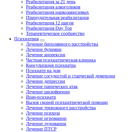
Реабилитация за 21 день
Реабилитация алкоголиков
Реабилитация наркозависимых
Принудительная реабилитация
Реабилитация 12 шагов
Реабилитация Day Top
Терапевтическое сообщество
Психиатрия
Лечение биполярного расстройства
Лечение булимии
Лечение анорексии
Частная психиатрическая клиника
Консультация психиатра
Психиатр на дом
Лечение сосудистой и старческой деменции
Лечение депрессии
Лечение панических атак
Лечение шизофрении
Врач-психиатр
Вызов скорой психиатрической помощи
Лечение тревожного расстройства
Лечение психоза
Лечение игромании
Лечение лудомании
Лечение ПТСР