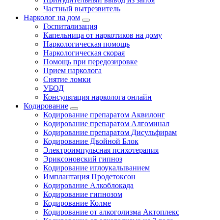
Частный вытрезвитель
Нарколог на дом
Госпитализация
Капельница от наркотиков на дому
Наркологическая помощь
Наркологическая скорая
Помощь при передозировке
Прием нарколога
Снятие ломки
УБОД
Консультация нарколога онлайн
Кодирование
Кодирование препаратом Аквилонг
Кодирование препаратом Алгоминал
Кодирование препаратом Дисульфирам
Кодирование Двойной Блок
Электроимпульсная психотерапия
Эриксоновский гипноз
Кодирование иглоукалыванием
Имплантация Продетоксон
Кодирование Алкоблокада
Кодирование гипнозом
Кодирование Колме
Кодирование от алкоголизма Актоплекс