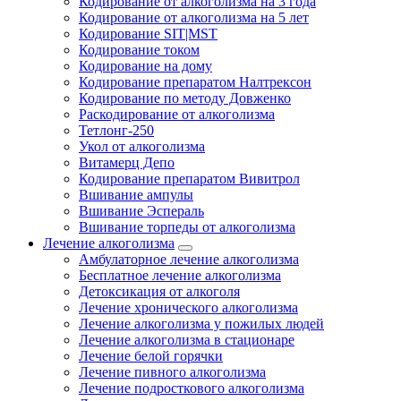
Кодирование от алкоголизма на 3 года
Кодирование от алкоголизма на 5 лет
Кодирование SIT|MST
Кодирование током
Кодирование на дому
Кодирование препаратом Налтрексон
Кодирование по методу Довженко
Раскодирование от алкоголизма
Тетлонг-250
Укол от алкоголизма
Витамерц Депо
Кодирование препаратом Вивитрол
Вшивание ампулы
Вшивание Эспераль
Вшивание торпеды от алкоголизма
Лечение алкоголизма
Амбулаторное лечение алкоголизма
Бесплатное лечение алкоголизма
Детоксикация от алкоголя
Лечение хронического алкоголизма
Лечение алкоголизма у пожилых людей
Лечение алкоголизма в стационаре
Лечение белой горячки
Лечение пивного алкоголизма
Лечение подросткового алкоголизма