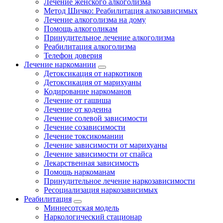
Лечение женского алкоголизма
Метод Шичко: Реабилитация алкозависимых
Лечение алкоголизма на дому
Помощь алкоголикам
Принудительное лечение алкоголизма
Реабилитация алкоголизма
Телефон доверия
Лечение наркомании
Детоксикация от наркотиков
Детоксикация от марихуаны
Кодирование наркоманов
Лечение от гашиша
Лечение от кодеина
Лечение солевой зависимости
Лечение созависимости
Лечение токсикомании
Лечение зависимости от марихуаны
Лечение зависимости от спайса
Лекарственная зависимость
Помощь наркоманам
Принудительное лечение наркозависимости
Ресоциализация наркозависимых
Реабилитация
Миннесотская модель
Наркологический стационар