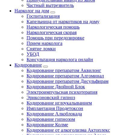
Частный вытрезвитель
Нарколог на дом
Госпитализация
Капельница от наркотиков на дому
Наркологическая помощь
Наркологическая скорая
Помощь при передозировке
Прием нарколога
Снятие ломки
УБОД
Консультация нарколога онлайн
Кодирование
Кодирование препаратом Аквилонг
Кодирование препаратом Алгоминал
Кодирование препаратом Дисульфирам
Кодирование Двойной Блок
Электроимпульсная психотерапия
Эриксоновский гипноз
Кодирование иглоукалыванием
Имплантация Продетоксон
Кодирование Алкоблокада
Кодирование гипнозом
Кодирование Колме
Кодирование от алкоголизма Актоплекс