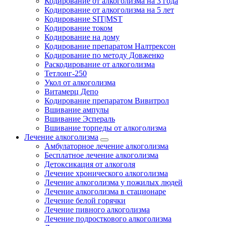
Кодирование от алкоголизма на 3 года
Кодирование от алкоголизма на 5 лет
Кодирование SIT|MST
Кодирование током
Кодирование на дому
Кодирование препаратом Налтрексон
Кодирование по методу Довженко
Раскодирование от алкоголизма
Тетлонг-250
Укол от алкоголизма
Витамерц Депо
Кодирование препаратом Вивитрол
Вшивание ампулы
Вшивание Эспераль
Вшивание торпеды от алкоголизма
Лечение алкоголизма
Амбулаторное лечение алкоголизма
Бесплатное лечение алкоголизма
Детоксикация от алкоголя
Лечение хронического алкоголизма
Лечение алкоголизма у пожилых людей
Лечение алкоголизма в стационаре
Лечение белой горячки
Лечение пивного алкоголизма
Лечение подросткового алкоголизма