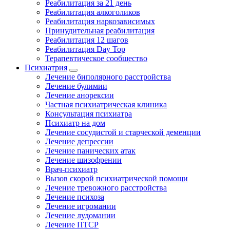
Реабилитация за 21 день
Реабилитация алкоголиков
Реабилитация наркозависимых
Принудительная реабилитация
Реабилитация 12 шагов
Реабилитация Day Top
Терапевтическое сообщество
Психиатрия
Лечение биполярного расстройства
Лечение булимии
Лечение анорексии
Частная психиатрическая клиника
Консультация психиатра
Психиатр на дом
Лечение сосудистой и старческой деменции
Лечение депрессии
Лечение панических атак
Лечение шизофрении
Врач-психиатр
Вызов скорой психиатрической помощи
Лечение тревожного расстройства
Лечение психоза
Лечение игромании
Лечение лудомании
Лечение ПТСР