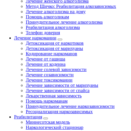
Лечение женского алкоголизма
Метод Шичко: Реабилитация алкозависимых
Лечение алкоголизма на дому
Помощь алкоголикам
Принудительное лечение алкоголизма
Реабилитация алкоголизма
Телефон доверия
Лечение наркомании
Детоксикация от наркотиков
Детоксикация от марихуаны
Кодирование наркоманов
Лечение от гашиша
Лечение от кодеина
Лечение солевой зависимости
Лечение созависимости
Лечение токсикомании
Лечение зависимости от марихуаны
Лечение зависимости от спайса
Лекарственная зависимость
Помощь наркоманам
Принудительное лечение наркозависимости
Ресоциализация наркозависимых
Реабилитация
Миннесотская модель
Наркологический стационар