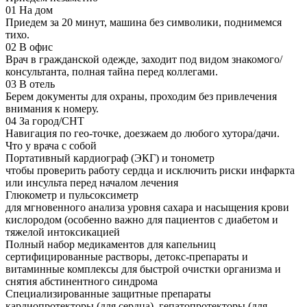
01
На дом
Приедем за 20 минут, машина без символики, поднимемся
тихо.
02
В офис
Врач в гражданской одежде, заходит под видом знакомого/
консультанта, полная тайна перед коллегами.
03
В отель
Берем документы для охраны, проходим без привлечения
внимания к номеру.
04
За город/СНТ
Навигация по гео-точке, доезжаем до любого хутора/дачи.
Что у врача с собой
Портативный кардиограф (ЭКГ) и тонометр
чтобы проверить работу сердца и исключить риски инфаркта
или инсульта перед началом лечения
Глюкометр и пульсоксиметр
для мгновенного анализа уровня сахара и насыщения крови
кислородом (особенно важно для пациентов с диабетом и
тяжелой интоксикацией
Полный набор медикаментов для капельниц
сертифицированные растворы, детокс-препараты и
витаминные комплексы для быстрой очистки организма и
снятия абстинентного синдрома
Специализированные защитные препараты
кардиопротекторы (для сердца), гепатопротекторы (для