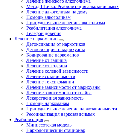
Лечение женского алкоголизма
Метод Шичко: Реабилитация алкозависимых
Лечение алкоголизма на дому
Помощь алкоголикам
Принудительное лечение алкоголизма
Реабилитация алкоголизма
Телефон доверия
Лечение наркомании
Детоксикация от наркотиков
Детоксикация от марихуаны
Кодирование наркоманов
Лечение от гашиша
Лечение от кодеина
Лечение солевой зависимости
Лечение созависимости
Лечение токсикомании
Лечение зависимости от марихуаны
Лечение зависимости от спайса
Лекарственная зависимость
Помощь наркоманам
Принудительное лечение наркозависимости
Ресоциализация наркозависимых
Реабилитация
Миннесотская модель
Наркологический стационар