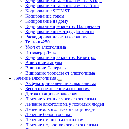
Кодирование от алкоголизма на 3 года
Кодирование от алкоголизма на 5 лет
Кодирование SIT|MST
Кодирование током
Кодирование на дому
Кодирование препаратом Налтрексон
Кодирование по методу Довженко
Раскодирование от алкоголизма
Тетлонг-250
Укол от алкоголизма
Витамерц Депо
Кодирование препаратом Вивитрол
Вшивание ампулы
Вшивание Эспераль
Вшивание торпеды от алкоголизма
Лечение алкоголизма
Амбулаторное лечение алкоголизма
Бесплатное лечение алкоголизма
Детоксикация от алкоголя
Лечение хронического алкоголизма
Лечение алкоголизма у пожилых людей
Лечение алкоголизма в стационаре
Лечение белой горячки
Лечение пивного алкоголизма
Лечение подросткового алкоголизма