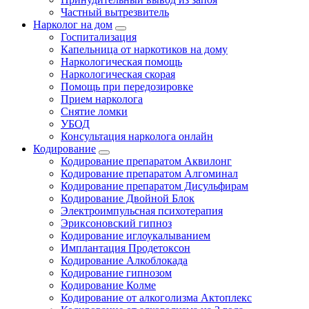
Частный вытрезвитель
Нарколог на дом
Госпитализация
Капельница от наркотиков на дому
Наркологическая помощь
Наркологическая скорая
Помощь при передозировке
Прием нарколога
Снятие ломки
УБОД
Консультация нарколога онлайн
Кодирование
Кодирование препаратом Аквилонг
Кодирование препаратом Алгоминал
Кодирование препаратом Дисульфирам
Кодирование Двойной Блок
Электроимпульсная психотерапия
Эриксоновский гипноз
Кодирование иглоукалыванием
Имплантация Продетоксон
Кодирование Алкоблокада
Кодирование гипнозом
Кодирование Колме
Кодирование от алкоголизма Актоплекс