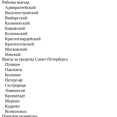
Районы выезда
Адмиралтейский
Василеостровский
Выборгский
Калининский
Кировский
Колпинский
Красногвардейский
Красносельский
Московский
Невский
Выезд за пределы Санкт-Петербурга
Пушкин
Павловск
Колпино
Петергоф
Сестрорецк
Ломоносов
Кронштадт
Мурино
Кудрово
Всеволожск
Приедем незаметно