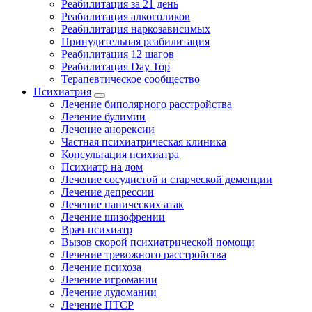
Реабилитация за 21 день
Реабилитация алкоголиков
Реабилитация наркозависимых
Принудительная реабилитация
Реабилитация 12 шагов
Реабилитация Day Top
Терапевтическое сообщество
Психиатрия
Лечение биполярного расстройства
Лечение булимии
Лечение анорексии
Частная психиатрическая клиника
Консультация психиатра
Психиатр на дом
Лечение сосудистой и старческой деменции
Лечение депрессии
Лечение панических атак
Лечение шизофрении
Врач-психиатр
Вызов скорой психиатрической помощи
Лечение тревожного расстройства
Лечение психоза
Лечение игромании
Лечение лудомании
Лечение ПТСР