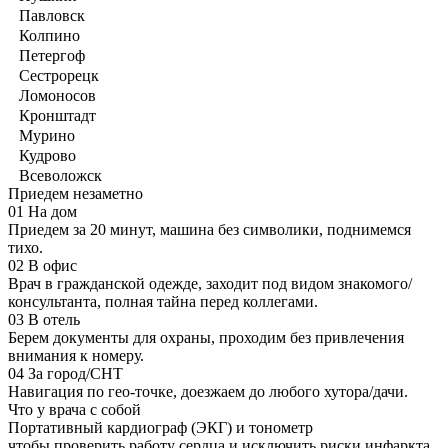
Павловск
Колпино
Петергоф
Сестрорецк
Ломоносов
Кронштадт
Мурино
Кудрово
Всеволожск
Приедем незаметно
01
На дом
Приедем за 20 минут, машина без символики, поднимемся
тихо.
02
В офис
Врач в гражданской одежде, заходит под видом знакомого/
консультанта, полная тайна перед коллегами.
03
В отель
Берем документы для охраны, проходим без привлечения
внимания к номеру.
04
За город/СНТ
Навигация по гео-точке, доезжаем до любого хутора/дачи.
Что у врача с собой
Портативный кардиограф (ЭКГ) и тонометр
чтобы проверить работу сердца и исключить риски инфаркта