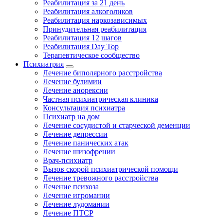
Реабилитация за 21 день
Реабилитация алкоголиков
Реабилитация наркозависимых
Принудительная реабилитация
Реабилитация 12 шагов
Реабилитация Day Top
Терапевтическое сообщество
Психиатрия
Лечение биполярного расстройства
Лечение булимии
Лечение анорексии
Частная психиатрическая клиника
Консультация психиатра
Психиатр на дом
Лечение сосудистой и старческой деменции
Лечение депрессии
Лечение панических атак
Лечение шизофрении
Врач-психиатр
Вызов скорой психиатрической помощи
Лечение тревожного расстройства
Лечение психоза
Лечение игромании
Лечение лудомании
Лечение ПТСР