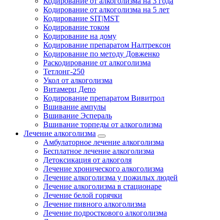
Кодирование от алкоголизма на 3 года
Кодирование от алкоголизма на 5 лет
Кодирование SIT|MST
Кодирование током
Кодирование на дому
Кодирование препаратом Налтрексон
Кодирование по методу Довженко
Раскодирование от алкоголизма
Тетлонг-250
Укол от алкоголизма
Витамерц Депо
Кодирование препаратом Вивитрол
Вшивание ампулы
Вшивание Эспераль
Вшивание торпеды от алкоголизма
Лечение алкоголизма
Амбулаторное лечение алкоголизма
Бесплатное лечение алкоголизма
Детоксикация от алкоголя
Лечение хронического алкоголизма
Лечение алкоголизма у пожилых людей
Лечение алкоголизма в стационаре
Лечение белой горячки
Лечение пивного алкоголизма
Лечение подросткового алкоголизма