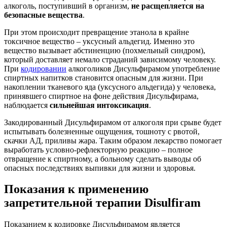
алкоголь, поступивший в организм,
не расщепляется на
безопасные вещества
.
При этом происходит превращение этанола в крайне
токсичное вещество – уксусный альдегид. Именно это
вещество вызывает абстиненцию (похмельный синдром),
который доставляет немало страданий зависимому человеку.
При
кодировании
алкоголиков Дисульфирамом употребление
спиртных напитков становится опасным для жизни. При
накоплении тканевого яда (уксусного альдегида) у человека,
принявшего спиртное на фоне действия Дисульфирама,
наблюдается
сильнейшая интоксикация
.
Закодированный Дисульфирамом от алкоголя при срыве будет
испытывать болезненные ощущения, тошноту с рвотой,
скачки АД, приливы жара. Таким образом лекарство помогает
выработать условно-рефлекторную реакцию – полное
отвращение к спиртному, а больному сделать выводы об
опасных последствиях выпивки для жизни и здоровья.
Показания к применению
запретительной терапии Disulfiram
Показанием к кодировке Дисульфирамом является