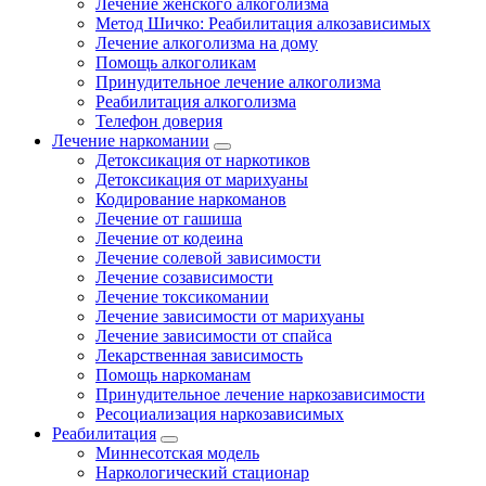
Лечение женского алкоголизма
Метод Шичко: Реабилитация алкозависимых
Лечение алкоголизма на дому
Помощь алкоголикам
Принудительное лечение алкоголизма
Реабилитация алкоголизма
Телефон доверия
Лечение наркомании
Детоксикация от наркотиков
Детоксикация от марихуаны
Кодирование наркоманов
Лечение от гашиша
Лечение от кодеина
Лечение солевой зависимости
Лечение созависимости
Лечение токсикомании
Лечение зависимости от марихуаны
Лечение зависимости от спайса
Лекарственная зависимость
Помощь наркоманам
Принудительное лечение наркозависимости
Ресоциализация наркозависимых
Реабилитация
Миннесотская модель
Наркологический стационар