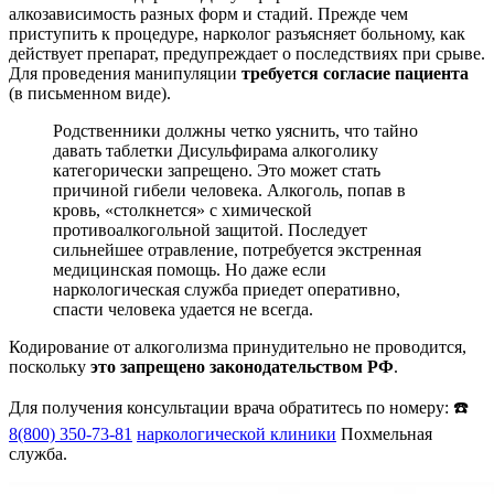
алкозависимость разных форм и стадий. Прежде чем
приступить к процедуре, нарколог разъясняет больному, как
действует препарат, предупреждает о последствиях при срыве.
Для проведения манипуляции
требуется согласие пациента
(в письменном виде).
Родственники должны четко уяснить, что тайно
давать таблетки Дисульфирама алкоголику
категорически запрещено. Это может стать
причиной гибели человека. Алкоголь, попав в
кровь, «столкнется» с химической
противоалкогольной защитой. Последует
сильнейшее отравление, потребуется экстренная
медицинская помощь. Но даже если
наркологическая служба приедет оперативно,
спасти человека удается не всегда.
Кодирование от алкоголизма принудительно не проводится,
поскольку
это запрещено законодательством РФ
.
Для получения консультации врача обратитесь по номеру: ☎️
8(800) 350-73-81
наркологической клиники
Похмельная
служба.