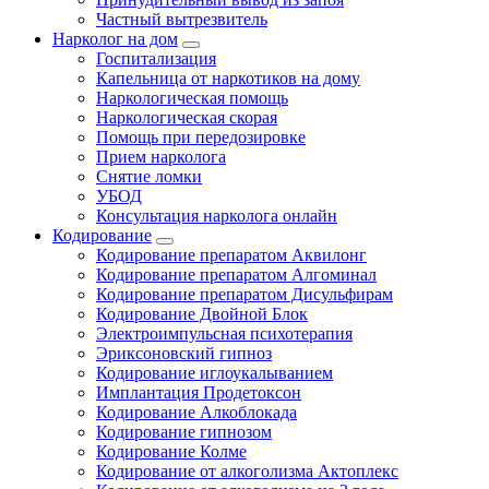
Частный вытрезвитель
Нарколог на дом
Госпитализация
Капельница от наркотиков на дому
Наркологическая помощь
Наркологическая скорая
Помощь при передозировке
Прием нарколога
Снятие ломки
УБОД
Консультация нарколога онлайн
Кодирование
Кодирование препаратом Аквилонг
Кодирование препаратом Алгоминал
Кодирование препаратом Дисульфирам
Кодирование Двойной Блок
Электроимпульсная психотерапия
Эриксоновский гипноз
Кодирование иглоукалыванием
Имплантация Продетоксон
Кодирование Алкоблокада
Кодирование гипнозом
Кодирование Колме
Кодирование от алкоголизма Актоплекс