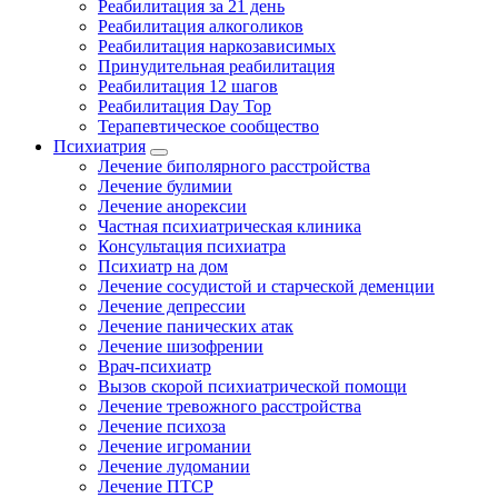
Реабилитация за 21 день
Реабилитация алкоголиков
Реабилитация наркозависимых
Принудительная реабилитация
Реабилитация 12 шагов
Реабилитация Day Top
Терапевтическое сообщество
Психиатрия
Лечение биполярного расстройства
Лечение булимии
Лечение анорексии
Частная психиатрическая клиника
Консультация психиатра
Психиатр на дом
Лечение сосудистой и старческой деменции
Лечение депрессии
Лечение панических атак
Лечение шизофрении
Врач-психиатр
Вызов скорой психиатрической помощи
Лечение тревожного расстройства
Лечение психоза
Лечение игромании
Лечение лудомании
Лечение ПТСР