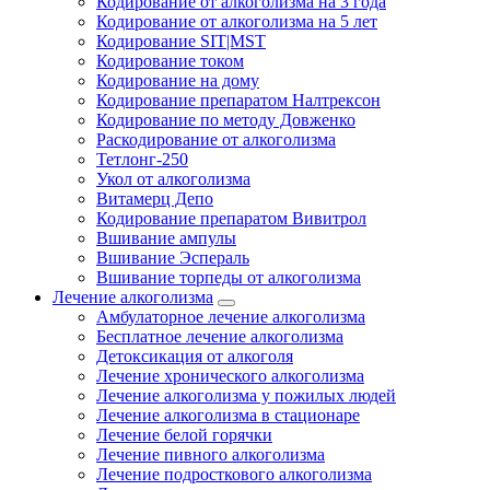
Кодирование от алкоголизма на 3 года
Кодирование от алкоголизма на 5 лет
Кодирование SIT|MST
Кодирование током
Кодирование на дому
Кодирование препаратом Налтрексон
Кодирование по методу Довженко
Раскодирование от алкоголизма
Тетлонг-250
Укол от алкоголизма
Витамерц Депо
Кодирование препаратом Вивитрол
Вшивание ампулы
Вшивание Эспераль
Вшивание торпеды от алкоголизма
Лечение алкоголизма
Амбулаторное лечение алкоголизма
Бесплатное лечение алкоголизма
Детоксикация от алкоголя
Лечение хронического алкоголизма
Лечение алкоголизма у пожилых людей
Лечение алкоголизма в стационаре
Лечение белой горячки
Лечение пивного алкоголизма
Лечение подросткового алкоголизма