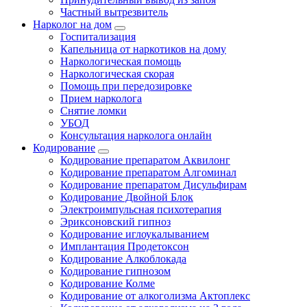
Частный вытрезвитель
Нарколог на дом
Госпитализация
Капельница от наркотиков на дому
Наркологическая помощь
Наркологическая скорая
Помощь при передозировке
Прием нарколога
Снятие ломки
УБОД
Консультация нарколога онлайн
Кодирование
Кодирование препаратом Аквилонг
Кодирование препаратом Алгоминал
Кодирование препаратом Дисульфирам
Кодирование Двойной Блок
Электроимпульсная психотерапия
Эриксоновский гипноз
Кодирование иглоукалыванием
Имплантация Продетоксон
Кодирование Алкоблокада
Кодирование гипнозом
Кодирование Колме
Кодирование от алкоголизма Актоплекс