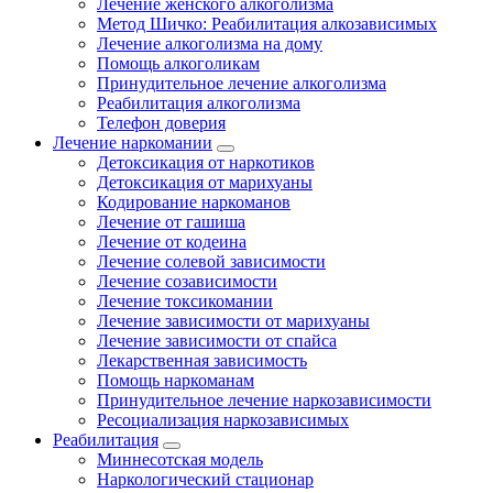
Лечение женского алкоголизма
Метод Шичко: Реабилитация алкозависимых
Лечение алкоголизма на дому
Помощь алкоголикам
Принудительное лечение алкоголизма
Реабилитация алкоголизма
Телефон доверия
Лечение наркомании
Детоксикация от наркотиков
Детоксикация от марихуаны
Кодирование наркоманов
Лечение от гашиша
Лечение от кодеина
Лечение солевой зависимости
Лечение созависимости
Лечение токсикомании
Лечение зависимости от марихуаны
Лечение зависимости от спайса
Лекарственная зависимость
Помощь наркоманам
Принудительное лечение наркозависимости
Ресоциализация наркозависимых
Реабилитация
Миннесотская модель
Наркологический стационар