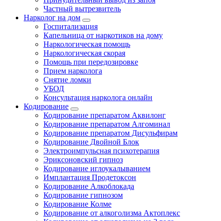
Частный вытрезвитель
Нарколог на дом
Госпитализация
Капельница от наркотиков на дому
Наркологическая помощь
Наркологическая скорая
Помощь при передозировке
Прием нарколога
Снятие ломки
УБОД
Консультация нарколога онлайн
Кодирование
Кодирование препаратом Аквилонг
Кодирование препаратом Алгоминал
Кодирование препаратом Дисульфирам
Кодирование Двойной Блок
Электроимпульсная психотерапия
Эриксоновский гипноз
Кодирование иглоукалыванием
Имплантация Продетоксон
Кодирование Алкоблокада
Кодирование гипнозом
Кодирование Колме
Кодирование от алкоголизма Актоплекс