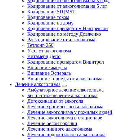
Кодирование от алкоголизма на 3 года
Кодирование от алкоголизма на 5 лет
Кодирование SIT|MST
Кодирование током
Кодирование на дому
Кодирование препаратом Налтрексон
Кодирование по методу Довженко
Раскодирование от алкоголизма
Тетлонг-250
Укол от алкоголизма
Витамерц Депо
Кодирование препаратом Вивитрол
Вшивание ампулы
Вшивание Эспераль
Вшивание торпеды от алкоголизма
Лечение алкоголизма
Амбулаторное лечение алкоголизма
Бесплатное лечение алкоголизма
Детоксикация от алкоголя
Лечение хронического алкоголизма
Лечение алкоголизма у пожилых людей
Лечение алкоголизма в стационаре
Лечение белой горячки
Лечение пивного алкоголизма
Лечение подросткового алкоголизма