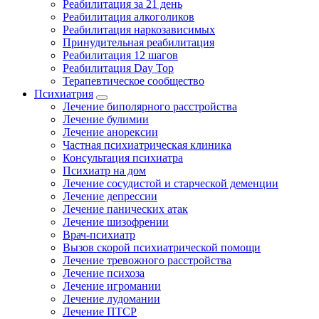
Реабилитация за 21 день
Реабилитация алкоголиков
Реабилитация наркозависимых
Принудительная реабилитация
Реабилитация 12 шагов
Реабилитация Day Top
Терапевтическое сообщество
Психиатрия
Лечение биполярного расстройства
Лечение булимии
Лечение анорексии
Частная психиатрическая клиника
Консультация психиатра
Психиатр на дом
Лечение сосудистой и старческой деменции
Лечение депрессии
Лечение панических атак
Лечение шизофрении
Врач-психиатр
Вызов скорой психиатрической помощи
Лечение тревожного расстройства
Лечение психоза
Лечение игромании
Лечение лудомании
Лечение ПТСР