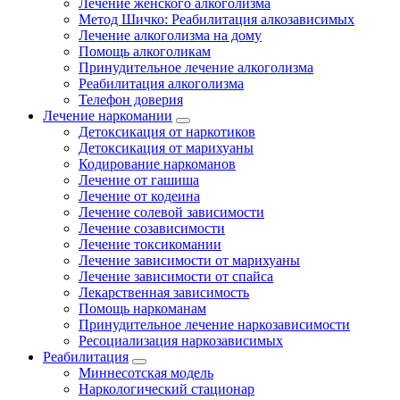
Лечение женского алкоголизма
Метод Шичко: Реабилитация алкозависимых
Лечение алкоголизма на дому
Помощь алкоголикам
Принудительное лечение алкоголизма
Реабилитация алкоголизма
Телефон доверия
Лечение наркомании
Детоксикация от наркотиков
Детоксикация от марихуаны
Кодирование наркоманов
Лечение от гашиша
Лечение от кодеина
Лечение солевой зависимости
Лечение созависимости
Лечение токсикомании
Лечение зависимости от марихуаны
Лечение зависимости от спайса
Лекарственная зависимость
Помощь наркоманам
Принудительное лечение наркозависимости
Ресоциализация наркозависимых
Реабилитация
Миннесотская модель
Наркологический стационар