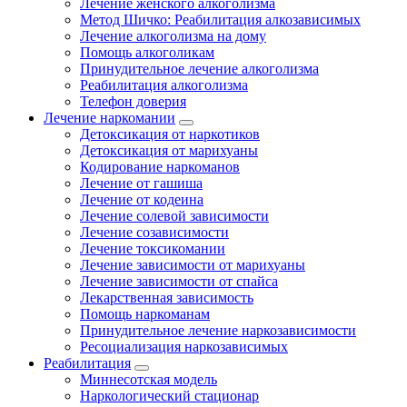
Лечение женского алкоголизма
Метод Шичко: Реабилитация алкозависимых
Лечение алкоголизма на дому
Помощь алкоголикам
Принудительное лечение алкоголизма
Реабилитация алкоголизма
Телефон доверия
Лечение наркомании
Детоксикация от наркотиков
Детоксикация от марихуаны
Кодирование наркоманов
Лечение от гашиша
Лечение от кодеина
Лечение солевой зависимости
Лечение созависимости
Лечение токсикомании
Лечение зависимости от марихуаны
Лечение зависимости от спайса
Лекарственная зависимость
Помощь наркоманам
Принудительное лечение наркозависимости
Ресоциализация наркозависимых
Реабилитация
Миннесотская модель
Наркологический стационар