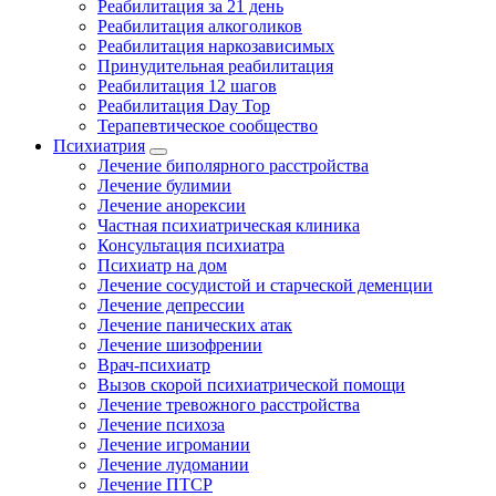
Реабилитация за 21 день
Реабилитация алкоголиков
Реабилитация наркозависимых
Принудительная реабилитация
Реабилитация 12 шагов
Реабилитация Day Top
Терапевтическое сообщество
Психиатрия
Лечение биполярного расстройства
Лечение булимии
Лечение анорексии
Частная психиатрическая клиника
Консультация психиатра
Психиатр на дом
Лечение сосудистой и старческой деменции
Лечение депрессии
Лечение панических атак
Лечение шизофрении
Врач-психиатр
Вызов скорой психиатрической помощи
Лечение тревожного расстройства
Лечение психоза
Лечение игромании
Лечение лудомании
Лечение ПТСР