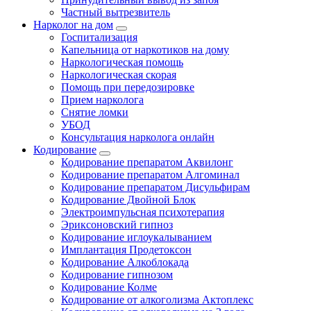
Частный вытрезвитель
Нарколог на дом
Госпитализация
Капельница от наркотиков на дому
Наркологическая помощь
Наркологическая скорая
Помощь при передозировке
Прием нарколога
Снятие ломки
УБОД
Консультация нарколога онлайн
Кодирование
Кодирование препаратом Аквилонг
Кодирование препаратом Алгоминал
Кодирование препаратом Дисульфирам
Кодирование Двойной Блок
Электроимпульсная психотерапия
Эриксоновский гипноз
Кодирование иглоукалыванием
Имплантация Продетоксон
Кодирование Алкоблокада
Кодирование гипнозом
Кодирование Колме
Кодирование от алкоголизма Актоплекс