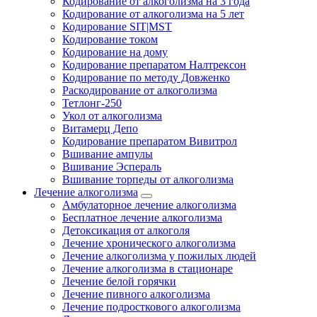
Кодирование от алкоголизма на 3 года
Кодирование от алкоголизма на 5 лет
Кодирование SIT|MST
Кодирование током
Кодирование на дому
Кодирование препаратом Налтрексон
Кодирование по методу Довженко
Раскодирование от алкоголизма
Тетлонг-250
Укол от алкоголизма
Витамерц Депо
Кодирование препаратом Вивитрол
Вшивание ампулы
Вшивание Эспераль
Вшивание торпеды от алкоголизма
Лечение алкоголизма
Амбулаторное лечение алкоголизма
Бесплатное лечение алкоголизма
Детоксикация от алкоголя
Лечение хронического алкоголизма
Лечение алкоголизма у пожилых людей
Лечение алкоголизма в стационаре
Лечение белой горячки
Лечение пивного алкоголизма
Лечение подросткового алкоголизма