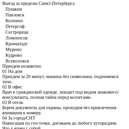
Выезд за пределы Санкт-Петербурга
Пушкин
Павловск
Колпино
Петергоф
Сестрорецк
Ломоносов
Кронштадт
Мурино
Кудрово
Всеволожск
Приедем незаметно
01
На дом
Приедем за 20 минут, машина без символики, поднимемся
тихо.
02
В офис
Врач в гражданской одежде, заходит под видом знакомого/
консультанта, полная тайна перед коллегами.
03
В отель
Берем документы для охраны, проходим без привлечения
внимания к номеру.
04
За город/СНТ
Навигация по гео-точке, доезжаем до любого хутора/дачи.
Что у врача с собой