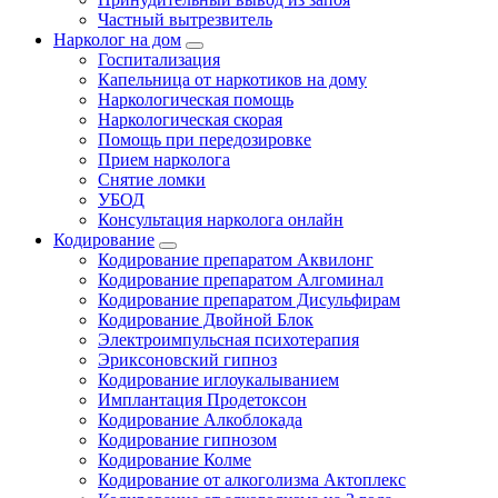
Частный вытрезвитель
Нарколог на дом
Госпитализация
Капельница от наркотиков на дому
Наркологическая помощь
Наркологическая скорая
Помощь при передозировке
Прием нарколога
Снятие ломки
УБОД
Консультация нарколога онлайн
Кодирование
Кодирование препаратом Аквилонг
Кодирование препаратом Алгоминал
Кодирование препаратом Дисульфирам
Кодирование Двойной Блок
Электроимпульсная психотерапия
Эриксоновский гипноз
Кодирование иглоукалыванием
Имплантация Продетоксон
Кодирование Алкоблокада
Кодирование гипнозом
Кодирование Колме
Кодирование от алкоголизма Актоплекс