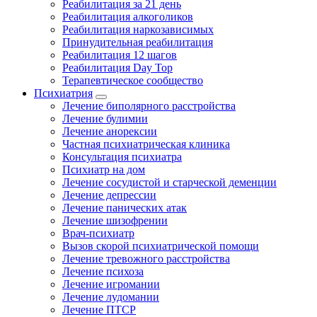
Реабилитация за 21 день
Реабилитация алкоголиков
Реабилитация наркозависимых
Принудительная реабилитация
Реабилитация 12 шагов
Реабилитация Day Top
Терапевтическое сообщество
Психиатрия
Лечение биполярного расстройства
Лечение булимии
Лечение анорексии
Частная психиатрическая клиника
Консультация психиатра
Психиатр на дом
Лечение сосудистой и старческой деменции
Лечение депрессии
Лечение панических атак
Лечение шизофрении
Врач-психиатр
Вызов скорой психиатрической помощи
Лечение тревожного расстройства
Лечение психоза
Лечение игромании
Лечение лудомании
Лечение ПТСР