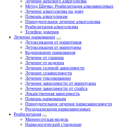
Лечение женского алкоголизма
Метод Шичко: Реабилитация алкозависимых
Лечение алкоголизма на дому
Помощь алкоголикам
Принудительное лечение алкоголизма
Реабилитация алкоголизма
Телефон доверия
Лечение наркомании
Детоксикация от наркотиков
Детоксикация от марихуаны
Кодирование наркоманов
Лечение от гашиша
Лечение от кодеина
Лечение солевой зависимости
Лечение созависимости
Лечение токсикомании
Лечение зависимости от марихуаны
Лечение зависимости от спайса
Лекарственная зависимость
Помощь наркоманам
Принудительное лечение наркозависимости
Ресоциализация наркозависимых
Реабилитация
Миннесотская модель
Наркологический стационар