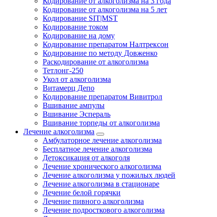
Кодирование от алкоголизма на 3 года
Кодирование от алкоголизма на 5 лет
Кодирование SIT|MST
Кодирование током
Кодирование на дому
Кодирование препаратом Налтрексон
Кодирование по методу Довженко
Раскодирование от алкоголизма
Тетлонг-250
Укол от алкоголизма
Витамерц Депо
Кодирование препаратом Вивитрол
Вшивание ампулы
Вшивание Эспераль
Вшивание торпеды от алкоголизма
Лечение алкоголизма
Амбулаторное лечение алкоголизма
Бесплатное лечение алкоголизма
Детоксикация от алкоголя
Лечение хронического алкоголизма
Лечение алкоголизма у пожилых людей
Лечение алкоголизма в стационаре
Лечение белой горячки
Лечение пивного алкоголизма
Лечение подросткового алкоголизма