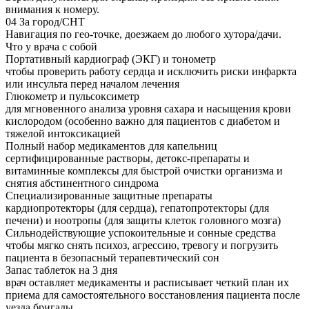
внимания к номеру.
04
За город/СНТ
Навигация по гео-точке, доезжаем до любого хутора/дачи.
Что у врача с собой
Портативный кардиограф (ЭКГ) и тонометр
чтобы проверить работу сердца и исключить риски инфаркта
или инсульта перед началом лечения
Глюкометр и пульсоксиметр
для мгновенного анализа уровня сахара и насыщения крови
кислородом (особенно важно для пациентов с диабетом и
тяжелой интоксикацией
Полный набор медикаментов для капельниц
сертифицированные растворы, детокс-препараты и
витаминные комплексы для быстрой очистки организма и
снятия абстинентного синдрома
Специализированные защитные препараты
кардиопротекторы (для сердца), гепатопротекторы (для
печени) и ноотропы (для защиты клеток головного мозга)
Сильнодействующие успокоительные и сонные средства
чтобы мягко снять психоз, агрессию, тревогу и погрузить
пациента в безопасный терапевтический сон
Запас таблеток на 3 дня
врач оставляет медикаменты и расписывает четкий план их
приема для самостоятельного восстановления пациента после
уезда бригады