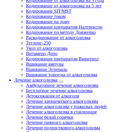
Кодирование от алкоголизма на 3 года
Кодирование от алкоголизма на 5 лет
Кодирование SIT|MST
Кодирование током
Кодирование на дому
Кодирование препаратом Налтрексон
Кодирование по методу Довженко
Раскодирование от алкоголизма
Тетлонг-250
Укол от алкоголизма
Витамерц Депо
Кодирование препаратом Вивитрол
Вшивание ампулы
Вшивание Эспераль
Вшивание торпеды от алкоголизма
Лечение алкоголизма
Амбулаторное лечение алкоголизма
Бесплатное лечение алкоголизма
Детоксикация от алкоголя
Лечение хронического алкоголизма
Лечение алкоголизма у пожилых людей
Лечение алкоголизма в стационаре
Лечение белой горячки
Лечение пивного алкоголизма
Лечение подросткового алкоголизма