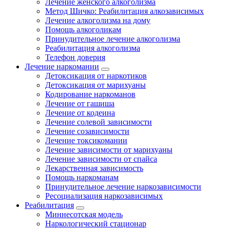
Лечение женского алкоголизма
Метод Шичко: Реабилитация алкозависимых
Лечение алкоголизма на дому
Помощь алкоголикам
Принудительное лечение алкоголизма
Реабилитация алкоголизма
Телефон доверия
Лечение наркомании
Детоксикация от наркотиков
Детоксикация от марихуаны
Кодирование наркоманов
Лечение от гашиша
Лечение от кодеина
Лечение солевой зависимости
Лечение созависимости
Лечение токсикомании
Лечение зависимости от марихуаны
Лечение зависимости от спайса
Лекарственная зависимость
Помощь наркоманам
Принудительное лечение наркозависимости
Ресоциализация наркозависимых
Реабилитация
Миннесотская модель
Наркологический стационар