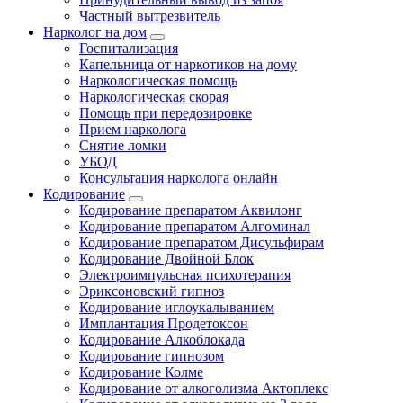
Частный вытрезвитель
Нарколог на дом
Госпитализация
Капельница от наркотиков на дому
Наркологическая помощь
Наркологическая скорая
Помощь при передозировке
Прием нарколога
Снятие ломки
УБОД
Консультация нарколога онлайн
Кодирование
Кодирование препаратом Аквилонг
Кодирование препаратом Алгоминал
Кодирование препаратом Дисульфирам
Кодирование Двойной Блок
Электроимпульсная психотерапия
Эриксоновский гипноз
Кодирование иглоукалыванием
Имплантация Продетоксон
Кодирование Алкоблокада
Кодирование гипнозом
Кодирование Колме
Кодирование от алкоголизма Актоплекс