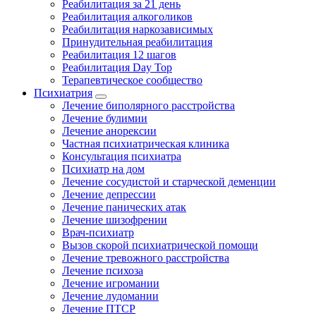
Реабилитация за 21 день
Реабилитация алкоголиков
Реабилитация наркозависимых
Принудительная реабилитация
Реабилитация 12 шагов
Реабилитация Day Top
Терапевтическое сообщество
Психиатрия
Лечение биполярного расстройства
Лечение булимии
Лечение анорексии
Частная психиатрическая клиника
Консультация психиатра
Психиатр на дом
Лечение сосудистой и старческой деменции
Лечение депрессии
Лечение панических атак
Лечение шизофрении
Врач-психиатр
Вызов скорой психиатрической помощи
Лечение тревожного расстройства
Лечение психоза
Лечение игромании
Лечение лудомании
Лечение ПТСР