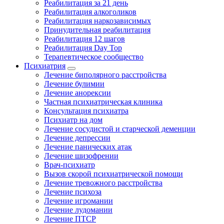
Реабилитация за 21 день
Реабилитация алкоголиков
Реабилитация наркозависимых
Принудительная реабилитация
Реабилитация 12 шагов
Реабилитация Day Top
Терапевтическое сообщество
Психиатрия
Лечение биполярного расстройства
Лечение булимии
Лечение анорексии
Частная психиатрическая клиника
Консультация психиатра
Психиатр на дом
Лечение сосудистой и старческой деменции
Лечение депрессии
Лечение панических атак
Лечение шизофрении
Врач-психиатр
Вызов скорой психиатрической помощи
Лечение тревожного расстройства
Лечение психоза
Лечение игромании
Лечение лудомании
Лечение ПТСР