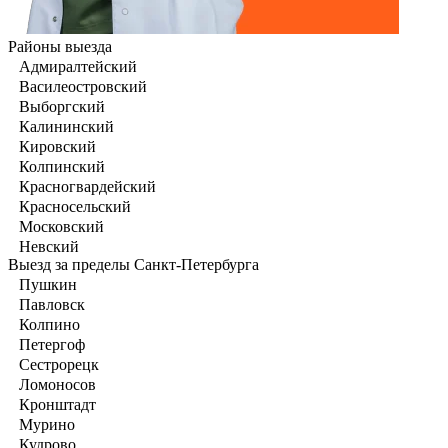
Районы выезда
Адмиралтейский
Василеостровский
Выборгский
Калининский
Кировский
Колпинский
Красногвардейский
Красносельский
Московский
Невский
Выезд за пределы Санкт-Петербурга
Пушкин
Павловск
Колпино
Петергоф
Сестрорецк
Ломоносов
Кронштадт
Мурино
Кудрово