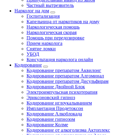
Частный вытрезвитель
Нарколог на дом
Госпитализация
Капельница от наркотиков на дому
Наркологическая помощь
Наркологическая скорая
Помощь при передозировке
Прием нарколога
Снятие ломки
УБОД
Консультация нарколога онлайн
Кодирование
Кодирование препаратом Аквилонг
Кодирование препаратом Алгоминал
Кодирование препаратом Дисульфирам
Кодирование Двойной Блок
Электроимпульсная психотерапия
Эриксоновский гипноз
Кодирование иглоукалыванием
Имплантация Продетоксон
Кодирование Алкоблокада
Кодирование гипнозом
Кодирование Колме
Кодирование от алкоголизма Актоплекс