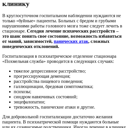
клинику
В круглосуточном госпитальном наблюдении нуждаются не
только «буйные» пациенты. Больных с бредом и грубыми
нарушениями работы головного мозга тоже следует лечить в
стационаре.
Сегодня лечение психических расстройств –
это шанс понять свое состояние, возможность избавиться
от маний, зависимостей,
панических атак
, сложных
поведенческих отклонений.
Госпитализация в психиатрическое отделение стационара
«Похмельная служба» проводится в следующих случаях:
тяжелое депрессивное расстройство;
прогрессирующая деменция;
расстройства пищевого поведения;
галлюцинации, бредовая симптоматика;
психозы;
синдром навязчивых состояний;
энцефалопатии;
тревожность, панические атаки и другие.
Для добровольной госпитализации достаточно желания
пациента. В психиатрической помощи нуждаются больные
или их созависимые родственники. Иногда лечение в клинике