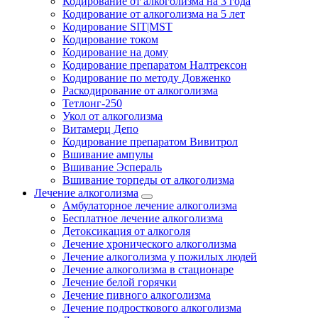
Кодирование от алкоголизма на 3 года
Кодирование от алкоголизма на 5 лет
Кодирование SIT|MST
Кодирование током
Кодирование на дому
Кодирование препаратом Налтрексон
Кодирование по методу Довженко
Раскодирование от алкоголизма
Тетлонг-250
Укол от алкоголизма
Витамерц Депо
Кодирование препаратом Вивитрол
Вшивание ампулы
Вшивание Эспераль
Вшивание торпеды от алкоголизма
Лечение алкоголизма
Амбулаторное лечение алкоголизма
Бесплатное лечение алкоголизма
Детоксикация от алкоголя
Лечение хронического алкоголизма
Лечение алкоголизма у пожилых людей
Лечение алкоголизма в стационаре
Лечение белой горячки
Лечение пивного алкоголизма
Лечение подросткового алкоголизма