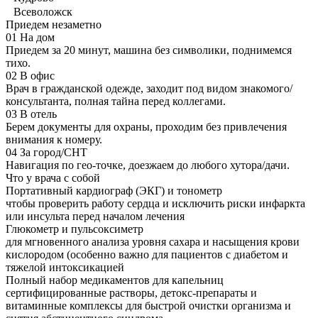
Всеволожск
Приедем незаметно
01
На дом
Приедем за 20 минут, машина без символики, поднимемся
тихо.
02
В офис
Врач в гражданской одежде, заходит под видом знакомого/
консультанта, полная тайна перед коллегами.
03
В отель
Берем документы для охраны, проходим без привлечения
внимания к номеру.
04
За город/СНТ
Навигация по гео-точке, доезжаем до любого хутора/дачи.
Что у врача с собой
Портативный кардиограф (ЭКГ) и тонометр
чтобы проверить работу сердца и исключить риски инфаркта
или инсульта перед началом лечения
Глюкометр и пульсоксиметр
для мгновенного анализа уровня сахара и насыщения крови
кислородом (особенно важно для пациентов с диабетом и
тяжелой интоксикацией
Полный набор медикаментов для капельниц
сертифицированные растворы, детокс-препараты и
витаминные комплексы для быстрой очистки организма и