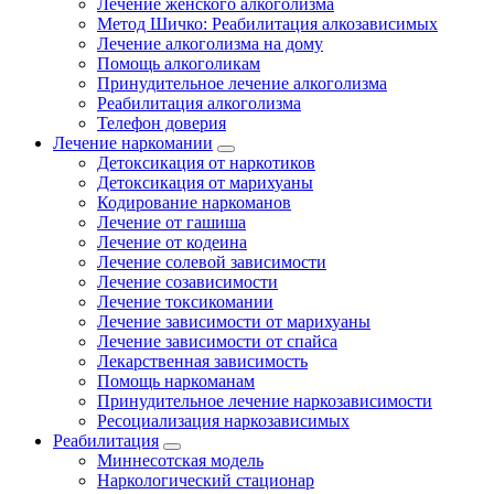
Лечение женского алкоголизма
Метод Шичко: Реабилитация алкозависимых
Лечение алкоголизма на дому
Помощь алкоголикам
Принудительное лечение алкоголизма
Реабилитация алкоголизма
Телефон доверия
Лечение наркомании
Детоксикация от наркотиков
Детоксикация от марихуаны
Кодирование наркоманов
Лечение от гашиша
Лечение от кодеина
Лечение солевой зависимости
Лечение созависимости
Лечение токсикомании
Лечение зависимости от марихуаны
Лечение зависимости от спайса
Лекарственная зависимость
Помощь наркоманам
Принудительное лечение наркозависимости
Ресоциализация наркозависимых
Реабилитация
Миннесотская модель
Наркологический стационар