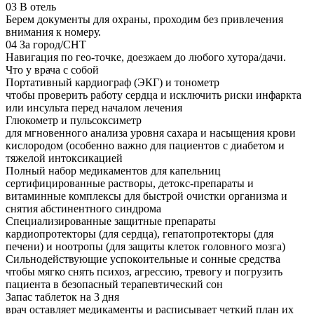
03
В отель
Берем документы для охраны, проходим без привлечения
внимания к номеру.
04
За город/СНТ
Навигация по гео-точке, доезжаем до любого хутора/дачи.
Что у врача с собой
Портативный кардиограф (ЭКГ) и тонометр
чтобы проверить работу сердца и исключить риски инфаркта
или инсульта перед началом лечения
Глюкометр и пульсоксиметр
для мгновенного анализа уровня сахара и насыщения крови
кислородом (особенно важно для пациентов с диабетом и
тяжелой интоксикацией
Полный набор медикаментов для капельниц
сертифицированные растворы, детокс-препараты и
витаминные комплексы для быстрой очистки организма и
снятия абстинентного синдрома
Специализированные защитные препараты
кардиопротекторы (для сердца), гепатопротекторы (для
печени) и ноотропы (для защиты клеток головного мозга)
Сильнодействующие успокоительные и сонные средства
чтобы мягко снять психоз, агрессию, тревогу и погрузить
пациента в безопасный терапевтический сон
Запас таблеток на 3 дня
врач оставляет медикаменты и расписывает четкий план их