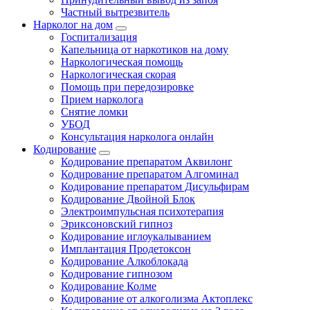
Частный вытрезвитель
Нарколог на дом
Госпитализация
Капельница от наркотиков на дому
Наркологическая помощь
Наркологическая скорая
Помощь при передозировке
Прием нарколога
Снятие ломки
УБОД
Консультация нарколога онлайн
Кодирование
Кодирование препаратом Аквилонг
Кодирование препаратом Алгоминал
Кодирование препаратом Дисульфирам
Кодирование Двойной Блок
Электроимпульсная психотерапия
Эриксоновский гипноз
Кодирование иглоукалыванием
Имплантация Продетоксон
Кодирование Алкоблокада
Кодирование гипнозом
Кодирование Колме
Кодирование от алкоголизма Актоплекс