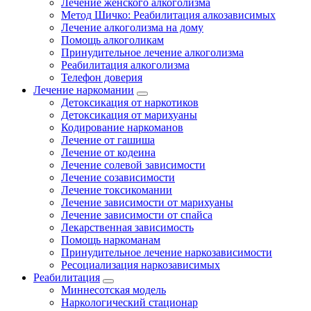
Лечение женского алкоголизма
Метод Шичко: Реабилитация алкозависимых
Лечение алкоголизма на дому
Помощь алкоголикам
Принудительное лечение алкоголизма
Реабилитация алкоголизма
Телефон доверия
Лечение наркомании
Детоксикация от наркотиков
Детоксикация от марихуаны
Кодирование наркоманов
Лечение от гашиша
Лечение от кодеина
Лечение солевой зависимости
Лечение созависимости
Лечение токсикомании
Лечение зависимости от марихуаны
Лечение зависимости от спайса
Лекарственная зависимость
Помощь наркоманам
Принудительное лечение наркозависимости
Ресоциализация наркозависимых
Реабилитация
Миннесотская модель
Наркологический стационар