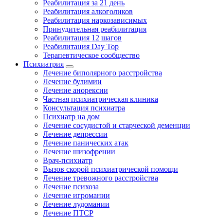
Реабилитация за 21 день
Реабилитация алкоголиков
Реабилитация наркозависимых
Принудительная реабилитация
Реабилитация 12 шагов
Реабилитация Day Top
Терапевтическое сообщество
Психиатрия
Лечение биполярного расстройства
Лечение булимии
Лечение анорексии
Частная психиатрическая клиника
Консультация психиатра
Психиатр на дом
Лечение сосудистой и старческой деменции
Лечение депрессии
Лечение панических атак
Лечение шизофрении
Врач-психиатр
Вызов скорой психиатрической помощи
Лечение тревожного расстройства
Лечение психоза
Лечение игромании
Лечение лудомании
Лечение ПТСР