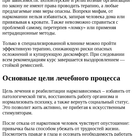
при зависимости. Волонтёрские и религиозные организации
по закону не имеют права проводить терапию, а любые
предлагаемые ими меры опасны. Вопреки мифам, от
наркомании нельзя избавиться, запирая человека дома или
привязывая к кровати. Также невозможно справиться с
проблемой самому, перетерпев «ломку» или применяя
нетрадиционные методы.
Только в специализированной клинике можно пройти
эффективную терапию, снижающую риски опасных
осложнений и купирующую дискомфорт. При следовании
всем рекомендациям курс завершается выздоровлением —
стойкой ремиссией.
Основные цели лечебного процесса
Цель лечения и реабилитации наркозависимых – избавить от
патологической тяги, восстановить работу организма и
нормализовать психику, а также вернуть социальный статус.
Это позволит жить активно, не прибегая к искусственным
стимуляторам.
После отказа от наркотиков человек чувствует опустошение:
привычка была способом убежать от трудностей жизни.
Посмотреть правде в глаза и осознать необходимость работать