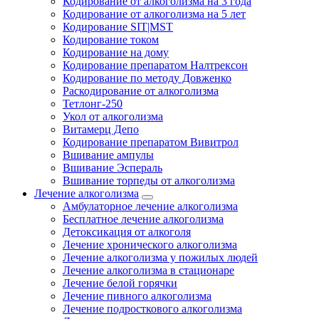
Кодирование от алкоголизма на 3 года
Кодирование от алкоголизма на 5 лет
Кодирование SIT|MST
Кодирование током
Кодирование на дому
Кодирование препаратом Налтрексон
Кодирование по методу Довженко
Раскодирование от алкоголизма
Тетлонг-250
Укол от алкоголизма
Витамерц Депо
Кодирование препаратом Вивитрол
Вшивание ампулы
Вшивание Эспераль
Вшивание торпеды от алкоголизма
Лечение алкоголизма
Амбулаторное лечение алкоголизма
Бесплатное лечение алкоголизма
Детоксикация от алкоголя
Лечение хронического алкоголизма
Лечение алкоголизма у пожилых людей
Лечение алкоголизма в стационаре
Лечение белой горячки
Лечение пивного алкоголизма
Лечение подросткового алкоголизма