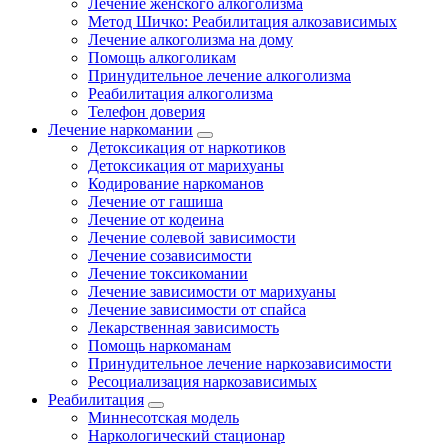
Лечение женского алкоголизма
Метод Шичко: Реабилитация алкозависимых
Лечение алкоголизма на дому
Помощь алкоголикам
Принудительное лечение алкоголизма
Реабилитация алкоголизма
Телефон доверия
Лечение наркомании
Детоксикация от наркотиков
Детоксикация от марихуаны
Кодирование наркоманов
Лечение от гашиша
Лечение от кодеина
Лечение солевой зависимости
Лечение созависимости
Лечение токсикомании
Лечение зависимости от марихуаны
Лечение зависимости от спайса
Лекарственная зависимость
Помощь наркоманам
Принудительное лечение наркозависимости
Ресоциализация наркозависимых
Реабилитация
Миннесотская модель
Наркологический стационар