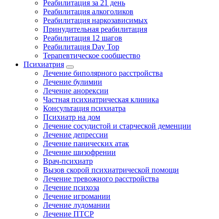
Реабилитация за 21 день
Реабилитация алкоголиков
Реабилитация наркозависимых
Принудительная реабилитация
Реабилитация 12 шагов
Реабилитация Day Top
Терапевтическое сообщество
Психиатрия
Лечение биполярного расстройства
Лечение булимии
Лечение анорексии
Частная психиатрическая клиника
Консультация психиатра
Психиатр на дом
Лечение сосудистой и старческой деменции
Лечение депрессии
Лечение панических атак
Лечение шизофрении
Врач-психиатр
Вызов скорой психиатрической помощи
Лечение тревожного расстройства
Лечение психоза
Лечение игромании
Лечение лудомании
Лечение ПТСР