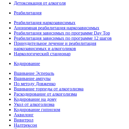
Детоксикация от алкоголя
Реабилитация
Реабилитация наркозависимых
Анонимная реабилитация наркозависимых
Реабилитация зависимых по программе Day Top
Реабилитация зависимых по программе 12 шагов
Принудительное лечение и реабилитация
наркозависимых и алкоголиков
Наркологический стационар
Кодирование
Вшивание Эспераль
Вшивание ампулы
По методу Довженко
Вшивание торпеды от алкоголизма
Раскодирование от алкоголизма
Кодирование на дому
Укол от алкоголизма
Кодирование гипнозом
Аквилонг
Вивитрол
Налтрексон