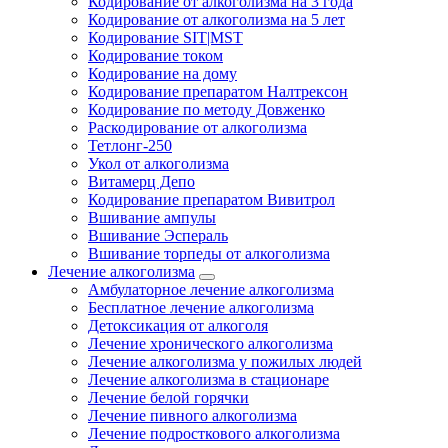
Кодирование от алкоголизма на 3 года
Кодирование от алкоголизма на 5 лет
Кодирование SIT|MST
Кодирование током
Кодирование на дому
Кодирование препаратом Налтрексон
Кодирование по методу Довженко
Раскодирование от алкоголизма
Тетлонг-250
Укол от алкоголизма
Витамерц Депо
Кодирование препаратом Вивитрол
Вшивание ампулы
Вшивание Эспераль
Вшивание торпеды от алкоголизма
Лечение алкоголизма
Амбулаторное лечение алкоголизма
Бесплатное лечение алкоголизма
Детоксикация от алкоголя
Лечение хронического алкоголизма
Лечение алкоголизма у пожилых людей
Лечение алкоголизма в стационаре
Лечение белой горячки
Лечение пивного алкоголизма
Лечение подросткового алкоголизма