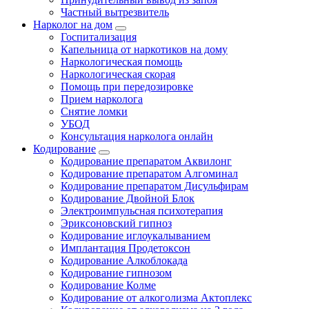
Частный вытрезвитель
Нарколог на дом
Госпитализация
Капельница от наркотиков на дому
Наркологическая помощь
Наркологическая скорая
Помощь при передозировке
Прием нарколога
Снятие ломки
УБОД
Консультация нарколога онлайн
Кодирование
Кодирование препаратом Аквилонг
Кодирование препаратом Алгоминал
Кодирование препаратом Дисульфирам
Кодирование Двойной Блок
Электроимпульсная психотерапия
Эриксоновский гипноз
Кодирование иглоукалыванием
Имплантация Продетоксон
Кодирование Алкоблокада
Кодирование гипнозом
Кодирование Колме
Кодирование от алкоголизма Актоплекс