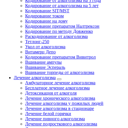
Кодирование от алкоголизма на 3 года
Кодирование от алкоголизма на 5 лет
Кодирование SIT|MST
Кодирование током
Кодирование на дому
Кодирование препаратом Налтрексон
Кодирование по методу Довженко
Раскодирование от алкоголизма
Тетлонг-250
Укол от алкоголизма
Витамерц Депо
Кодирование препаратом Вивитрол
Вшивание ампулы
Вшивание Эспераль
Вшивание торпеды от алкоголизма
Лечение алкоголизма
Амбулаторное лечение алкоголизма
Бесплатное лечение алкоголизма
Детоксикация от алкоголя
Лечение хронического алкоголизма
Лечение алкоголизма у пожилых людей
Лечение алкоголизма в стационаре
Лечение белой горячки
Лечение пивного алкоголизма
Лечение подросткового алкоголизма