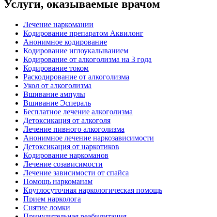
Услуги, оказываемые врачом
Лечение наркомании
Кодирование препаратом Аквилонг
Анонимное кодирование
Кодирование иглоукалыванием
Кодирование от алкоголизма на 3 года
Кодирование током
Раскодирование от алкоголизма
Укол от алкоголизма
Вшивание ампулы
Вшивание Эспераль
Бесплатное лечение алкоголизма
Детоксикация от алкоголя
Лечение пивного алкоголизма
Анонимное лечение наркозависимости
Детоксикация от наркотиков
Кодирование наркоманов
Лечение созависимости
Лечение зависимости от спайса
Помощь наркоманам
Круглосуточная наркологическая помощь
Прием нарколога
Снятие ломки
Принудительная реабилитация