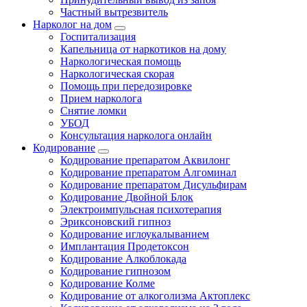
Частный вытрезвитель
Нарколог на дом
Госпитализация
Капельница от наркотиков на дому
Наркологическая помощь
Наркологическая скорая
Помощь при передозировке
Прием нарколога
Снятие ломки
УБОД
Консультация нарколога онлайн
Кодирование
Кодирование препаратом Аквилонг
Кодирование препаратом Алгоминал
Кодирование препаратом Дисульфирам
Кодирование Двойной Блок
Электроимпульсная психотерапия
Эриксоновский гипноз
Кодирование иглоукалыванием
Имплантация Продетоксон
Кодирование Алкоблокада
Кодирование гипнозом
Кодирование Колме
Кодирование от алкоголизма Актоплекс