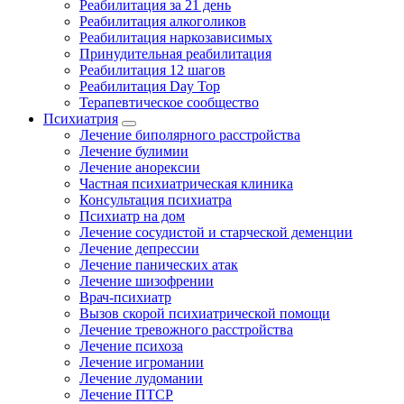
Реабилитация за 21 день
Реабилитация алкоголиков
Реабилитация наркозависимых
Принудительная реабилитация
Реабилитация 12 шагов
Реабилитация Day Top
Терапевтическое сообщество
Психиатрия
Лечение биполярного расстройства
Лечение булимии
Лечение анорексии
Частная психиатрическая клиника
Консультация психиатра
Психиатр на дом
Лечение сосудистой и старческой деменции
Лечение депрессии
Лечение панических атак
Лечение шизофрении
Врач-психиатр
Вызов скорой психиатрической помощи
Лечение тревожного расстройства
Лечение психоза
Лечение игромании
Лечение лудомании
Лечение ПТСР