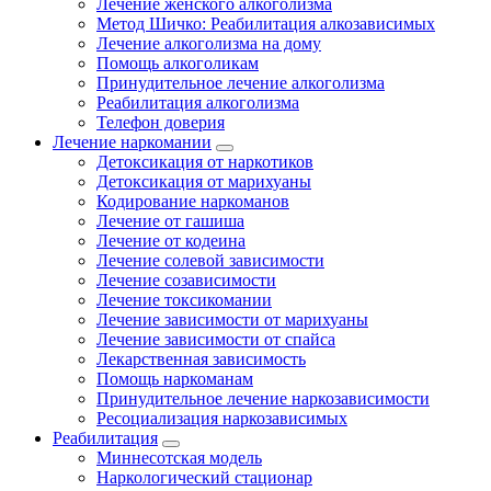
Лечение женского алкоголизма
Метод Шичко: Реабилитация алкозависимых
Лечение алкоголизма на дому
Помощь алкоголикам
Принудительное лечение алкоголизма
Реабилитация алкоголизма
Телефон доверия
Лечение наркомании
Детоксикация от наркотиков
Детоксикация от марихуаны
Кодирование наркоманов
Лечение от гашиша
Лечение от кодеина
Лечение солевой зависимости
Лечение созависимости
Лечение токсикомании
Лечение зависимости от марихуаны
Лечение зависимости от спайса
Лекарственная зависимость
Помощь наркоманам
Принудительное лечение наркозависимости
Ресоциализация наркозависимых
Реабилитация
Миннесотская модель
Наркологический стационар