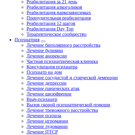
Реабилитация за 21 день
Реабилитация алкоголиков
Реабилитация наркозависимых
Принудительная реабилитация
Реабилитация 12 шагов
Реабилитация Day Top
Терапевтическое сообщество
Психиатрия
Лечение биполярного расстройства
Лечение булимии
Лечение анорексии
Частная психиатрическая клиника
Консультация психиатра
Психиатр на дом
Лечение сосудистой и старческой деменции
Лечение депрессии
Лечение панических атак
Лечение шизофрении
Врач-психиатр
Вызов скорой психиатрической помощи
Лечение тревожного расстройства
Лечение психоза
Лечение игромании
Лечение лудомании
Лечение ПТСР