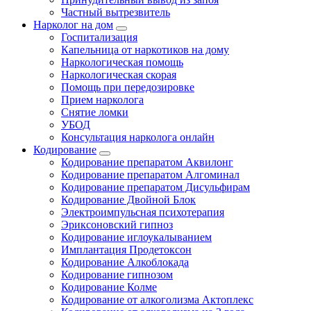
Частный вытрезвитель
Нарколог на дом
Госпитализация
Капельница от наркотиков на дому
Наркологическая помощь
Наркологическая скорая
Помощь при передозировке
Прием нарколога
Снятие ломки
УБОД
Консультация нарколога онлайн
Кодирование
Кодирование препаратом Аквилонг
Кодирование препаратом Алгоминал
Кодирование препаратом Дисульфирам
Кодирование Двойной Блок
Электроимпульсная психотерапия
Эриксоновский гипноз
Кодирование иглоукалыванием
Имплантация Продетоксон
Кодирование Алкоблокада
Кодирование гипнозом
Кодирование Колме
Кодирование от алкоголизма Актоплекс