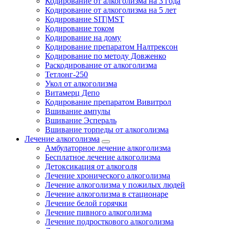
Кодирование от алкоголизма на 3 года
Кодирование от алкоголизма на 5 лет
Кодирование SIT|MST
Кодирование током
Кодирование на дому
Кодирование препаратом Налтрексон
Кодирование по методу Довженко
Раскодирование от алкоголизма
Тетлонг-250
Укол от алкоголизма
Витамерц Депо
Кодирование препаратом Вивитрол
Вшивание ампулы
Вшивание Эспераль
Вшивание торпеды от алкоголизма
Лечение алкоголизма
Амбулаторное лечение алкоголизма
Бесплатное лечение алкоголизма
Детоксикация от алкоголя
Лечение хронического алкоголизма
Лечение алкоголизма у пожилых людей
Лечение алкоголизма в стационаре
Лечение белой горячки
Лечение пивного алкоголизма
Лечение подросткового алкоголизма