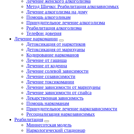
Лечение женского алкоголизма
Метод Шичко: Реабилитация алкозависимых
Лечение алкоголизма на дому
Помощь алкоголикам
Принудительное лечение алкоголизма
Реабилитация алкоголизма
Телефон доверия
Лечение наркомании
Детоксикация от наркотиков
Детоксикация от марихуаны
Кодирование наркоманов
Лечение от гашиша
Лечение от кодеина
Лечение солевой зависимости
Лечение созависимости
Лечение токсикомании
Лечение зависимости от марихуаны
Лечение зависимости от спайса
Лекарственная зависимость
Помощь наркоманам
Принудительное лечение наркозависимости
Ресоциализация наркозависимых
Реабилитация
Миннесотская модель
Наркологический стационар